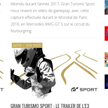
a
Attendu durant l’année 2017, Gran Turismo Sport
t
nous revient en vidéo de gameplay, avec cette
capture effectuée durant le Mondial de Paris
2016, en Mercedes AMG GT S sur le circuit du
Nürburgring.
AUTOS
/
JEUX VIDÉO
GRAN TURISMO SPORT : LE TRAILER DE L’E3