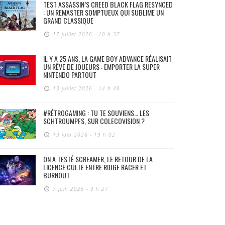
TEST ASSASSIN’S CREED BLACK FLAG RESYNCED
: UN REMASTER SOMPTUEUX QUI SUBLIME UN
GRAND CLASSIQUE
17 juillet 2026 - 10 h 37
IL Y A 25 ANS, LA GAME BOY ADVANCE RÉALISAIT
UN RÊVE DE JOUEURS : EMPORTER LA SUPER
NINTENDO PARTOUT
13 juillet 2026 - 14 h 48
#RÉTROGAMING : TU TE SOUVIENS… LES
SCHTROUMPFS, SUR COLECOVISION ?
19 juin 2026 - 19 h 02
ON A TESTÉ SCREAMER, LE RETOUR DE LA
LICENCE CULTE ENTRE RIDGE RACER ET
BURNOUT
7 juin 2026 - 9 h 27