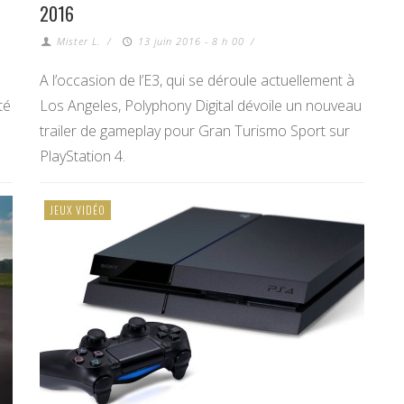
2016
Mister L.
/
13 juin 2016 - 8 h 00
/
A l’occasion de l’E3, qui se déroule actuellement à
té
Los Angeles, Polyphony Digital dévoile un nouveau
trailer de gameplay pour Gran Turismo Sport sur
PlayStation 4.
JEUX VIDÉO