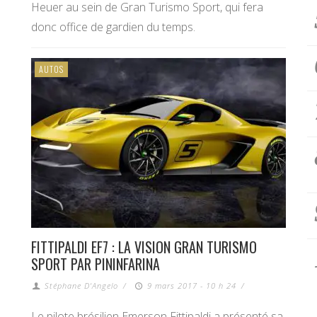
Heuer au sein de Gran Turismo Sport, qui fera
donc office de gardien du temps.
AUTOS
FITTIPALDI EF7 : LA VISION GRAN TURISMO
SPORT PAR PININFARINA
Stéphane D'Angelo
/
9 mars 2017 - 10 h 24
/
Le pilote brésilien Emerson Fittipaldi a présenté sa