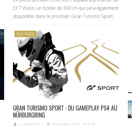
EF7 Vision, un bolide de 600 ch qui sera également
disponible dans le prochain Gran Turismo Sport.
JEUX VIDÉO
GRAN TURISMO SPORT : DU GAMEPLAY PS4 AU
NÜRBURGRING
La Redaction
/
25 octobre 2016 - 10 h 59
/