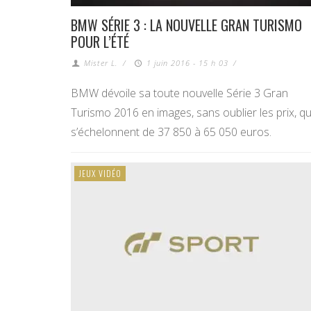
BMW SÉRIE 3 : LA NOUVELLE GRAN TURISMO
POUR L’ÉTÉ
Mister L.
/
1 juin 2016 - 15 h 03
/
BMW dévoile sa toute nouvelle Série 3 Gran
Turismo 2016 en images, sans oublier les prix, qu
s’échelonnent de 37 850 à 65 050 euros.
JEUX VIDÉO