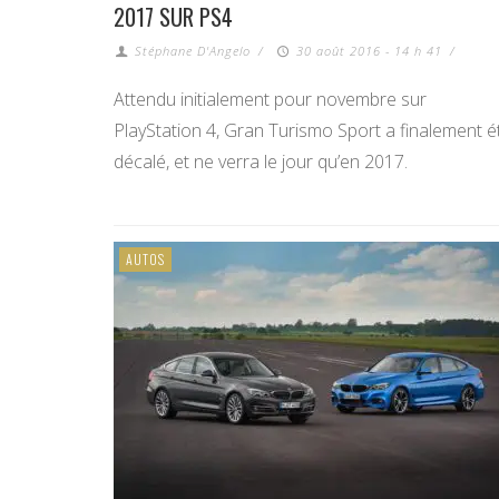
2017 SUR PS4
Stéphane D'Angelo
/
30 août 2016 - 14 h 41
/
Attendu initialement pour novembre sur
PlayStation 4, Gran Turismo Sport a finalement é
décalé, et ne verra le jour qu’en 2017.
AUTOS