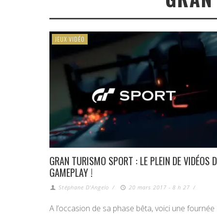
JEUX VIDÉO
GRAN TURISMO SPORT : LE PLEIN DE VIDÉOS D
GAMEPLAY !
Stéphane D'Angelo
/
20 mars 2017 - 8 h 27
/
A l’occasion de sa phase bêta, voici une fournée