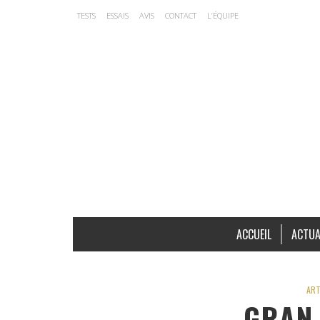
TESTS
ESSAIS
AVIS
CONTACT
L’ÉQUIPE
ACCUEIL
ACTUA
ART
GRAN