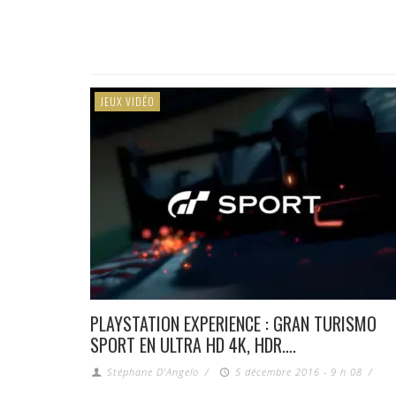
JEUX VIDÉO
PLAYSTATION EXPERIENCE : GRAN TURISMO
SPORT EN ULTRA HD 4K, HDR….
Stéphane D'Angelo
/
5 décembre 2016 - 9 h 08
/