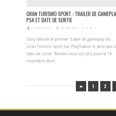
GRAN TURISMO SPORT : TRAILER DE GAMEPL
PS4 ET DATE DE SORTIE
La Redaction
/
19 mai 2016 - 21 h 30
/
Sony dévoile le premier trailer de gameplay de
Gran Turismo Sport sur PlayStation 4, ainsi que 
date de sortie. Rendez-vous est pris pour le 16
novembre donc.
1
2