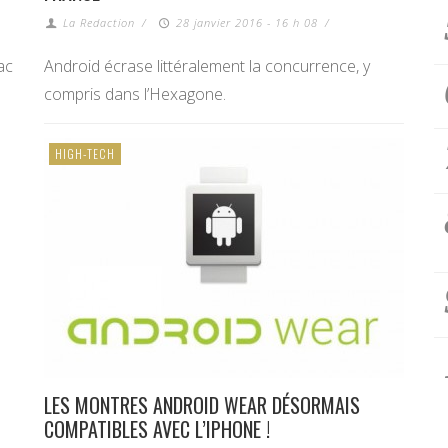
La Redaction
/
28 janvier 2016 - 16 h 08
/
ac
Android écrase littéralement la concurrence, y
compris dans l’Hexagone.
HIGH-TECH
LES MONTRES ANDROID WEAR DÉSORMAIS
COMPATIBLES AVEC L’IPHONE !