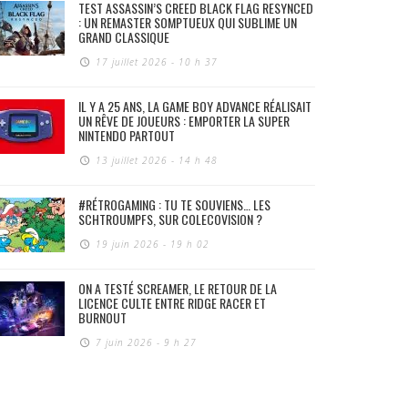
TEST ASSASSIN’S CREED BLACK FLAG RESYNCED
: UN REMASTER SOMPTUEUX QUI SUBLIME UN
GRAND CLASSIQUE
17 juillet 2026 - 10 h 37
IL Y A 25 ANS, LA GAME BOY ADVANCE RÉALISAIT
UN RÊVE DE JOUEURS : EMPORTER LA SUPER
NINTENDO PARTOUT
13 juillet 2026 - 14 h 48
#RÉTROGAMING : TU TE SOUVIENS… LES
SCHTROUMPFS, SUR COLECOVISION ?
19 juin 2026 - 19 h 02
ON A TESTÉ SCREAMER, LE RETOUR DE LA
LICENCE CULTE ENTRE RIDGE RACER ET
BURNOUT
7 juin 2026 - 9 h 27