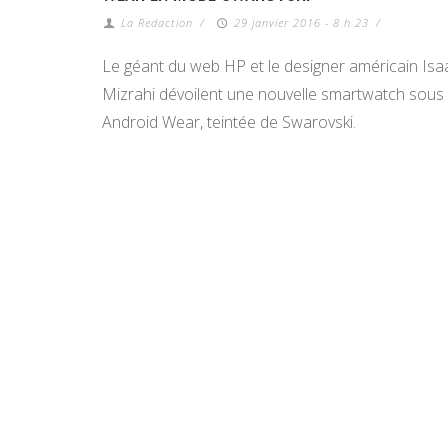
La Redaction
/
29 janvier 2016 - 8 h 23
/
Le géant du web HP et le designer américain Isa
Mizrahi dévoilent une nouvelle smartwatch sous
Android Wear, teintée de Swarovski.