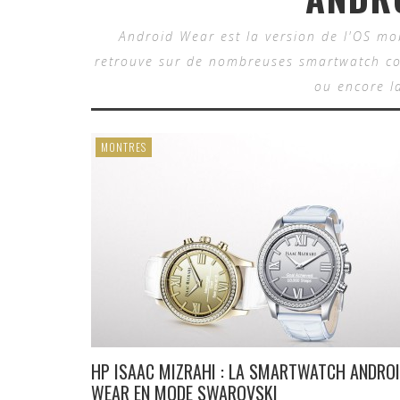
Android Wear est la version de l'OS mo
retrouve sur de nombreuses smartwatch c
ou encore l
MONTRES
HP ISAAC MIZRAHI : LA SMARTWATCH ANDRO
WEAR EN MODE SWAROVSKI