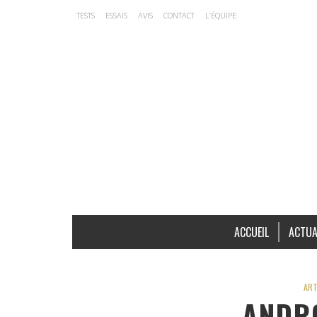
TESTS
ESSAIS
AVIS
CONTACT
L’ÉQUIPE
ACCUEIL
ACTUA
ART
ANDR