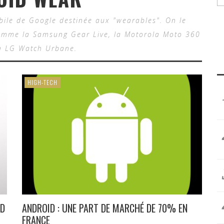
bile de Google destinée aux "wearables". On le
omme la Samsung Gear Live, la Motorola Moto 360
a LG Watch Urbane.
HIGH-TECH
ID
ANDROID : UNE PART DE MARCHÉ DE 70% EN
FRANCE