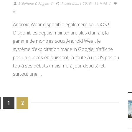
Stéphane D'Angelo
/
1 septembre 2015 - 11 h 45
/
0
Android Wear disponible également sous iOS !
Disponibles depuis maintenant plus d’un an, la
gamme de montres sous Android Wear, le
système d’exploitation made in Google, n’affiche
pas un succès éblouissant, la faute à un OS pas au
top à ses débuts (mais mis à jour depuis), et
surtout une …
1
2