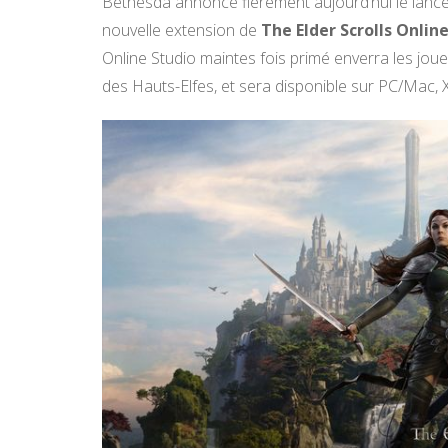
Bethesda annonce fièrement aujourd’hui le lance
nouvelle extension de
The Elder Scrolls Onlin
Online Studio maintes fois primé enverra les joue
des Hauts-Elfes, et sera disponible sur PC/Mac, 