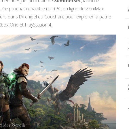
ment le 5 juin prochain de
Summerset
, la toute
e
. Ce prochain chapitre du RPG en ligne de ZeniMax
urs dans l’Archipel du Couchant pour explorer la patrie
Xbox One et PlayStation 4.