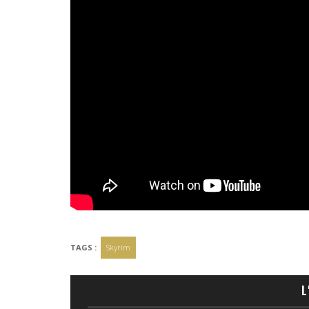
TAGS :
Skyrim
L