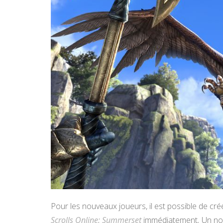
Pour les nouveaux joueurs, il est possible de c
Scrolls Online: Summerset
immédiatement
.
Un nou