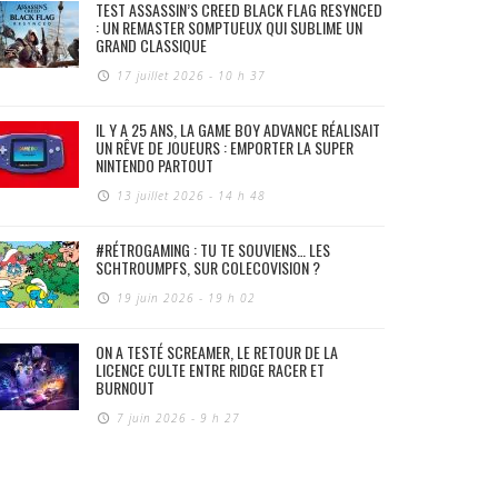
TEST ASSASSIN’S CREED BLACK FLAG RESYNCED
: UN REMASTER SOMPTUEUX QUI SUBLIME UN
GRAND CLASSIQUE
17 juillet 2026 - 10 h 37
IL Y A 25 ANS, LA GAME BOY ADVANCE RÉALISAIT
UN RÊVE DE JOUEURS : EMPORTER LA SUPER
NINTENDO PARTOUT
13 juillet 2026 - 14 h 48
#RÉTROGAMING : TU TE SOUVIENS… LES
SCHTROUMPFS, SUR COLECOVISION ?
19 juin 2026 - 19 h 02
ON A TESTÉ SCREAMER, LE RETOUR DE LA
LICENCE CULTE ENTRE RIDGE RACER ET
BURNOUT
7 juin 2026 - 9 h 27