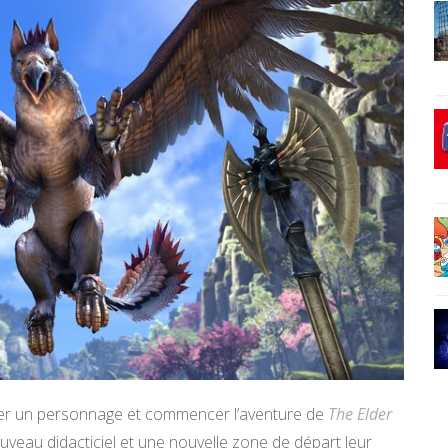
réer un personnage et commencer l’aventure de
The Elder
veau didacticiel et une nouvelle zone de départ leur