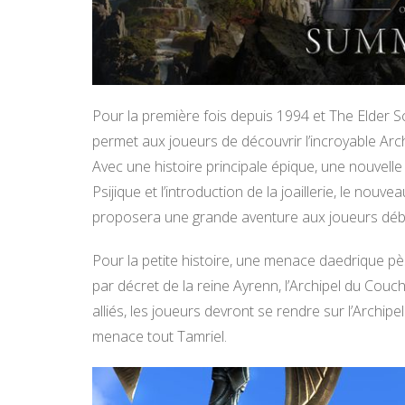
Pour la première fois depuis 1994 et The Elder Sc
permet aux joueurs de découvrir l’incroyable Arch
Avec une histoire principale épique, une nouvell
Psijique et l’introduction de la joaillerie, le nou
proposera une grande aventure aux joueurs dé
Pour la petite histoire, une menace daedrique pè
par décret de la reine Ayrenn, l’Archipel du Couc
alliés, les joueurs devront se rendre sur l’Arch
menace tout Tamriel.