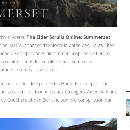
rolls: Arena,
The Elder Scrolls Online: Summerset
ipel du Couchant et d’explorer la patrie des Hauts-Elfes.
e ligne de compétences directement inspirée de l’Ordre
veau chapitre The Elder Scrolls Online: Summerset
butants comme aux vétérans.
se sur la splendide patrie des Hauts-Elfes depuis que,
hant a ouvert ses frontières aux étrangers. Aidés de leurs
ipel du Couchant et démêler une sombre conspiration qui