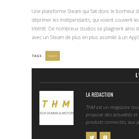
Une plateforme Steam qui fait donc le bonheur d
déprimer les indépendants, qui voient souvent le
intérêt. De nombreux studios se plaignent ainsi du
avec un Steam de plus en plus assimilé à un AppS
TAGS :
Steam
L
LA REDACTION
THM est un magazine tourn
propose des actualités et d
produits connectés, aux je