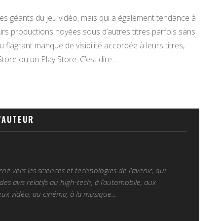
es géants du jeu vidéo, mais qui a également tendance à
urs productions noyées sous d’autres titres parfois sans
 flagrant manque de visibilité accordée à leurs titres,
tore ou un Play Store. C’est dire…
'AUTEUR
é vers les sciences et technologies de l'avenir, qui
es avis relatifs au high-tech, à l’automobile, aux
ux vidéo, au cinéma, à la musique...