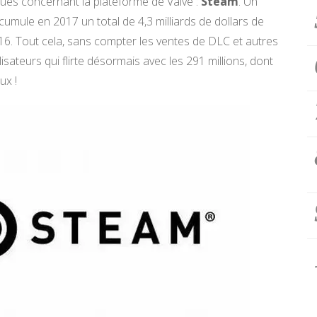
ques concernant la plateforme de Valve :
Steam
. Un
umule en 2017 un total de 4,3 milliards de dollars de
016. Tout cela, sans compter les ventes de DLC et autres
isateurs qui flirte désormais avec les 291 millions, dont
ux !