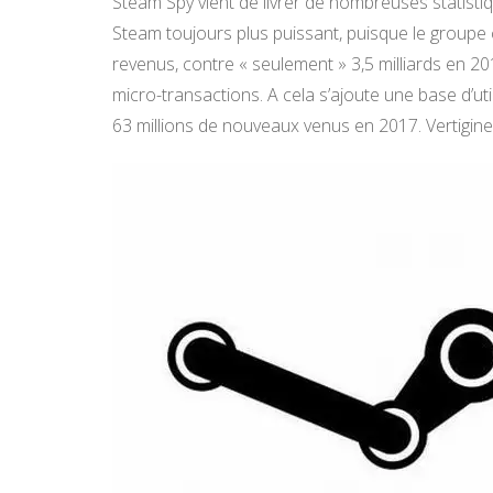
Steam Spy vient de livrer de nombreuses statisti
Steam toujours plus puissant, puisque le groupe c
revenus, contre « seulement » 3,5 milliards en 2
micro-transactions. A cela s’ajoute une base d’util
63 millions de nouveaux venus en 2017. Vertigine