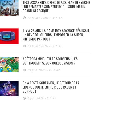
TEST ASSASSIN’S CREED BLACK FLAG RESYNCED
: UN REMASTER SOMPTUEUX QUI SUBLIME UN
GRAND CLASSIQUE
17 juillet 2026 - 10 h 37
IL Y A 25 ANS, LA GAME BOY ADVANCE RÉALISAIT
UN RÊVE DE JOUEURS : EMPORTER LA SUPER
NINTENDO PARTOUT
13 juillet 2026 - 14 h 48
#RÉTROGAMING : TU TE SOUVIENS… LES
SCHTROUMPFS, SUR COLECOVISION ?
19 juin 2026 - 19 h 02
ON A TESTÉ SCREAMER, LE RETOUR DE LA
LICENCE CULTE ENTRE RIDGE RACER ET
BURNOUT
7 juin 2026 - 9 h 27