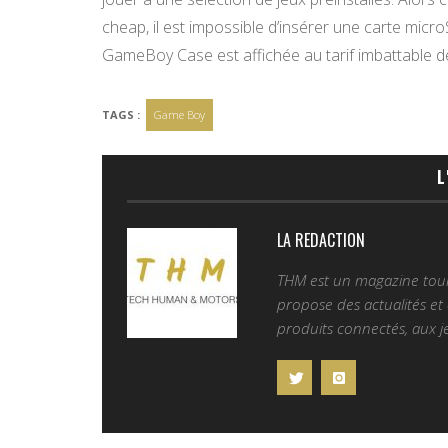
cheap, il est impossible d’insérer une carte mic
GameBoy Case est affichée au tarif imbattable de
TAGS :
Game Boy
L
LA REDACTION
THM est un magazine tourn
propose des actualités et d
produits connectés, aux je