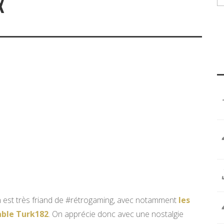
X
 est très friand de #rétrogaming, avec notamment
les
able Turk182
. On apprécie donc avec une nostalgie