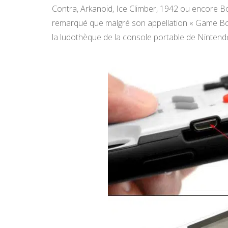
Contra, Arkanoid, Ice Climber, 1942 ou encore B
remarqué que malgré son appellation « Game Boy 
la ludothèque de la console portable de Nintend