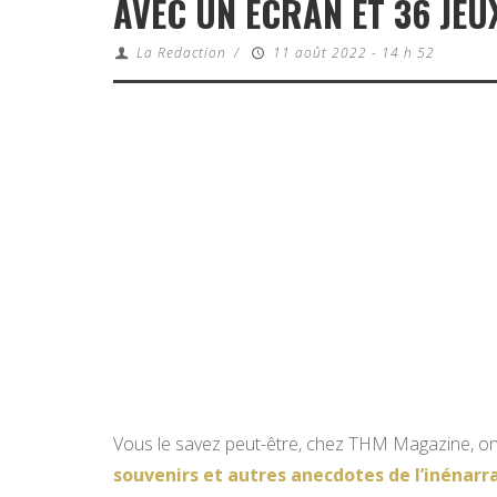
AVEC UN ÉCRAN ET 36 JEU
La Redaction
/
11 août 2022 - 14 h 52
Vous le savez peut-être, chez THM Magazine, on
souvenirs et autres anecdotes de l’inénarr