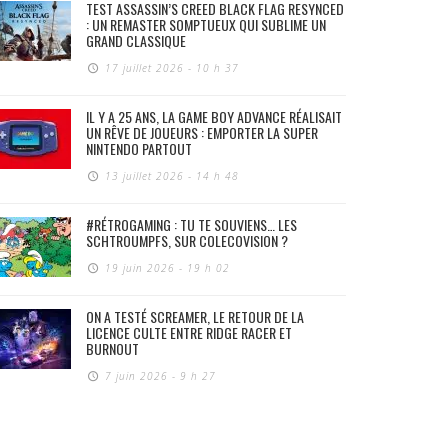
TEST ASSASSIN’S CREED BLACK FLAG RESYNCED
: UN REMASTER SOMPTUEUX QUI SUBLIME UN
GRAND CLASSIQUE
17 juillet 2026 - 10 h 37
IL Y A 25 ANS, LA GAME BOY ADVANCE RÉALISAIT
UN RÊVE DE JOUEURS : EMPORTER LA SUPER
NINTENDO PARTOUT
13 juillet 2026 - 14 h 48
#RÉTROGAMING : TU TE SOUVIENS… LES
SCHTROUMPFS, SUR COLECOVISION ?
19 juin 2026 - 19 h 02
ON A TESTÉ SCREAMER, LE RETOUR DE LA
LICENCE CULTE ENTRE RIDGE RACER ET
BURNOUT
7 juin 2026 - 9 h 27