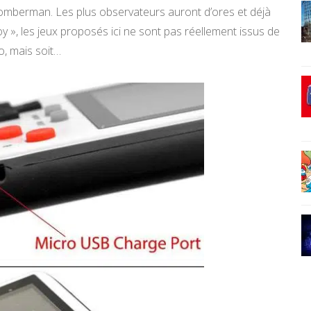
omberman. Les plus observateurs auront d’ores et déjà
», les jeux proposés ici ne sont pas réellement issus de
o, mais soit…