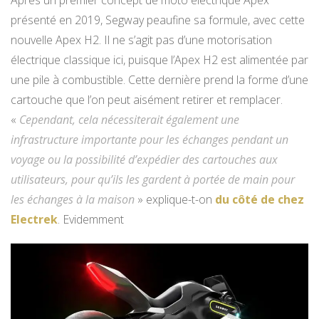
présenté en 2019, Segway peaufine sa formule, avec cette
nouvelle Apex H2. Il ne s’agit pas d’une motorisation
électrique classique ici, puisque l’Apex H2 est alimentée par
une pile à combustible. Cette dernière prend la forme d’une
cartouche que l’on peut aisément retirer et remplacer.
«
Cependant, cela nécessiterait également une
infrastructure importante pour les échanges pendant un
voyage ou la possibilité d’expédier des cartouches aux
utilisateurs, pour qu’ils les gardent à portée de main pour
les échanges à la maison
» explique-t-on
du côté de chez
Electrek
. Evidemment