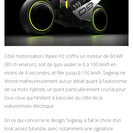
Côté motorisation, l’Apex H2 s’offre un moteur de 60 kW
(80 ch environ), soit de quoi avaler le 0 à 100 km/h en
moins de 4 secondes, et filer jusqu’à 150 km/h. Segway ne
donne malheureusement aucun détail quant à l’autonomie
de sa moto hybride, un point particulièrement crucial pour
tous ceux qui hésitent à basculer du côté de la
voiture/moto électrique.
En ce qui concerne le design, Segway a fait le choix d’un
look assez futuriste, avec notamment une signature