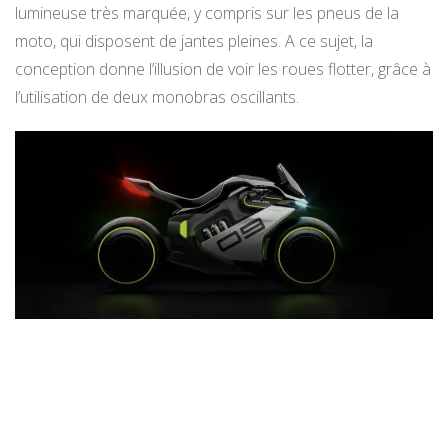
lumineuse très marquée, y compris sur les pneus de la
moto, qui disposent de jantes pleines. A ce sujet, la
conception donne l’illusion de voir les roues flotter, grâce à
l’utilisation de deux monobras oscillants.