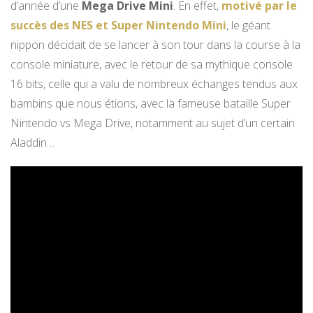
d’année d’une
Mega Drive Mini
. En effet,
motivé par le
succès des NES et Super Nintendo Mini
, le géant
nippon décidait de se lancer à son tour dans la course à la
console miniature, avec le retour de sa mythique console
16 bits, celle qui a valu de nombreux échanges tendus aux
bambins que nous étions, avec la fameuse bataille Super
Nintendo vs Mega Drive, notamment au sujet d’un certain
Aladdin…