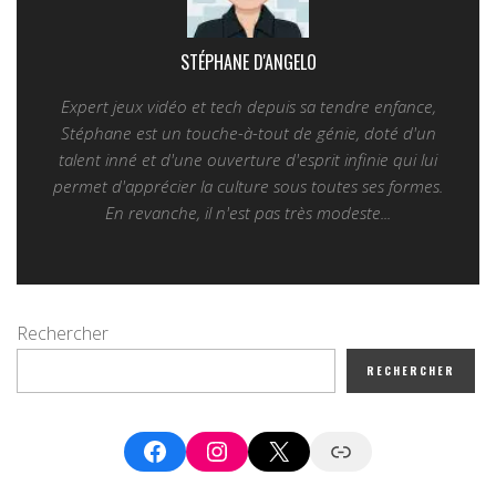
STÉPHANE D'ANGELO
Expert jeux vidéo et tech depuis sa tendre enfance,
Stéphane est un touche-à-tout de génie, doté d'un
talent inné et d'une ouverture d'esprit infinie qui lui
permet d'apprécier la culture sous toutes ses formes.
En revanche, il n'est pas très modeste...
Rechercher
RECHERCHER
Facebook
Instagram
X
Google News