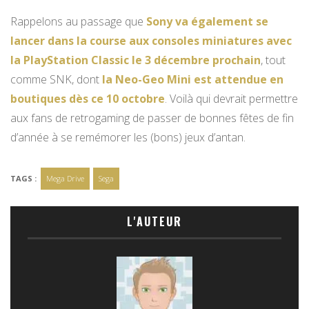
Rappelons au passage que
Sony va également se
lancer dans la course aux consoles miniatures avec
la PlayStation Classic le 3 décembre prochain
, tout
comme SNK, dont
la Neo-Geo Mini est attendue en
boutiques dès ce 10 octobre
. Voilà qui devrait permettre
aux fans de retrogaming de passer de bonnes fêtes de fin
d’année à se remémorer les (bons) jeux d’antan.
TAGS :
Mega Drive
Sega
L'AUTEUR