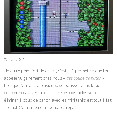
© Turk182
Un autre point fort de ce jeu, c’est qu’il permet ce que l’on
appelle vulgairement chez nous «
des coups de putes
».
Lorsque l’on joue à plusieurs, se pousser dans le vide,
coincer nos adversaires contre les obstacles voire les
éliminer à coup de canon avec les mini tanks est tout à fait
normal. C’était même un véritable régal.