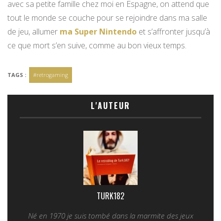
avec sa petite famille chez moi en Espagne, on attend que
tout le monde se couche pour se rejoindre dans ma salle
de jeu, allumer
ma Super Nintendo
et s’affronter jusqu’à
ce que mort s’en suive, comme au bon vieux temps.
TAGS :
#retrogaming
L'AUTEUR
TURK182
Né en 1970 je suis tombé dans la marmite des jeux