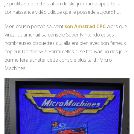
je profitais de cette station de ski qui m’aura apporté la
connaissance vidéoludique que je possède aujourd’hui.
Mon cousin portait souvent
son Amstrad CPC
alors que
Vintz, lui, amenait sa console Super Nintendo et ses
nombreuses disquettes qui allaient bien avec son fameux
copieur Doctor SF7. Parmi celles-ci se trouvait un des jeux
qui me fera acheter cette console plus tard : Micro
Machines.