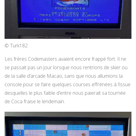
© Turk182
Les frères Codemasters avaient encore frappé fort. Il ne
se passait pas un jour lorsque nous rentrions de skier ou
de la salle d’arcade Macao, sans que nous allumions la
console pour se faire quelques courses effrénées à l’issue
desquelles le plus faible d’entre nous paierait sa tournée
de Coca fraise le lendemain.