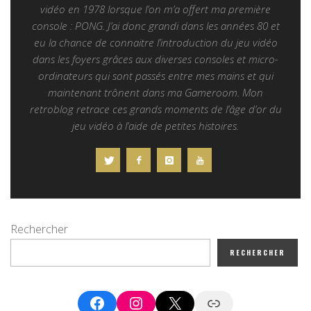
vidéo en 1978 lorsque l’on m’a offert ma première
console : PONG. J’ai donc grandi dans les années 80 et
eu la chance de connaitre l’introduction du jeu vidéo
dans les foyers grâces aux diverses consoles et micro-
ordinateurs qui sont passés entre mes mains et qui
maintenant trônent dans ma Gameroom. Mon
retroblog retrace ces grands moments de l’âge d’or du
jeu vidéo à l’aide de petites histoires.
Rechercher
RECHERCHER
Facebook
Instagram
X
Google News