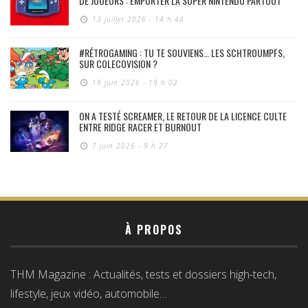
DE JOUEURS : EMPORTER LA SUPER NINTENDO PARTOUT
13 juillet 2026 - 14 h 48
#RÉTROGAMING : TU TE SOUVIENS… LES SCHTROUMPFS,
SUR COLECOVISION ?
19 juin 2026 - 19 h 02
ON A TESTÉ SCREAMER, LE RETOUR DE LA LICENCE CULTE
ENTRE RIDGE RACER ET BURNOUT
7 juin 2026 - 9 h 27
À PROPOS
THM Magazine : Actualités, tests et dossiers high-tech,
lifestyle, jeux vidéo, automobile…