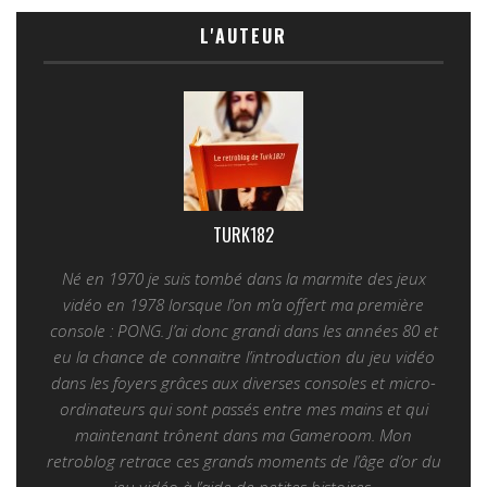
L'AUTEUR
TURK182
Né en 1970 je suis tombé dans la marmite des jeux
vidéo en 1978 lorsque l’on m’a offert ma première
console : PONG. J’ai donc grandi dans les années 80 et
eu la chance de connaitre l’introduction du jeu vidéo
dans les foyers grâces aux diverses consoles et micro-
ordinateurs qui sont passés entre mes mains et qui
maintenant trônent dans ma Gameroom. Mon
retroblog retrace ces grands moments de l’âge d’or du
jeu vidéo à l’aide de petites histoires.