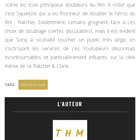
scène les trois principaux doubleurs du film. A noter que
c’est Squeezie qui a eu l’honneur de doubler le héros du
film : Ratchet. Evidemment, certains grognent face à ces
choix de doublage (certes discutables), mais il est évident
que Sony a souhaité toucher un public très large, en
s’octroyant les services de ces Youtubeurs désormais
incontournables, et particulièrement influents sur la cible
même de ce Ratchet & Clank.
TAGS :
Ratchet & Clank
L'AUTEUR