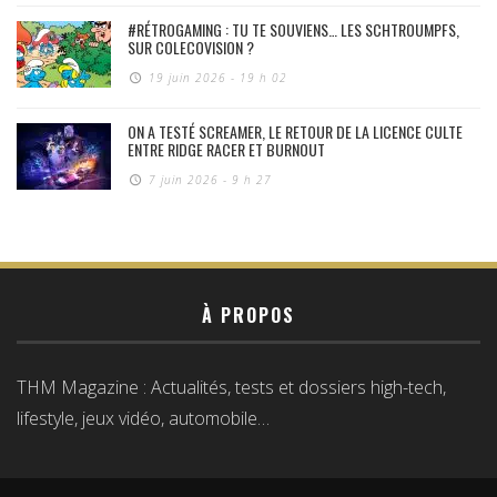
#RÉTROGAMING : TU TE SOUVIENS… LES SCHTROUMPFS,
SUR COLECOVISION ?
19 juin 2026 - 19 h 02
ON A TESTÉ SCREAMER, LE RETOUR DE LA LICENCE CULTE
ENTRE RIDGE RACER ET BURNOUT
7 juin 2026 - 9 h 27
À PROPOS
THM Magazine : Actualités, tests et dossiers high-tech,
lifestyle, jeux vidéo, automobile…