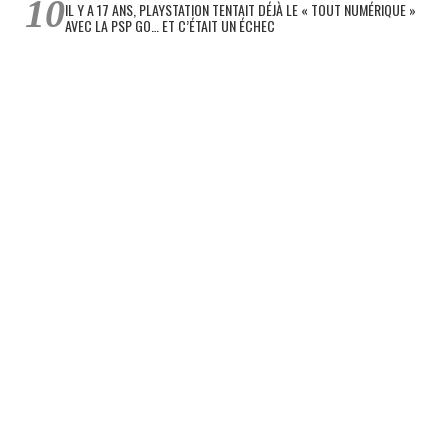
IL Y A 17 ANS, PLAYSTATION TENTAIT DÉJÀ LE « TOUT NUMÉRIQUE »
AVEC LA PSP GO… ET C’ÉTAIT UN ÉCHEC