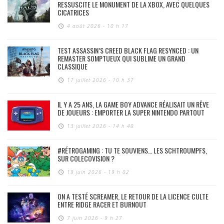
RESSUSCITE LE MONUMENT DE LA XBOX, AVEC QUELQUES
CICATRICES
4 août 2026 - 10 h 17
TEST ASSASSIN’S CREED BLACK FLAG RESYNCED : UN
REMASTER SOMPTUEUX QUI SUBLIME UN GRAND
CLASSIQUE
17 juillet 2026 - 10 h 37
IL Y A 25 ANS, LA GAME BOY ADVANCE RÉALISAIT UN RÊVE
DE JOUEURS : EMPORTER LA SUPER NINTENDO PARTOUT
13 juillet 2026 - 14 h 48
#RÉTROGAMING : TU TE SOUVIENS… LES SCHTROUMPFS,
SUR COLECOVISION ?
19 juin 2026 - 19 h 02
ON A TESTÉ SCREAMER, LE RETOUR DE LA LICENCE CULTE
ENTRE RIDGE RACER ET BURNOUT
7 juin 2026 - 9 h 27