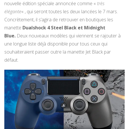
nouvelle édition spéciale annoncée comme «
très
élégante
« , qui seront toutes les deux lancées le 7 mars.
Concrètement, il s’agira de retrouver en boutiques les
manette
Dualshock 4 Steel Black et Midnight
Blue.
Deux nouveaux modèles qui viennent se rajouter à
une longue liste déjà disponible pour tous ceux qui
souhaiteraient passer outre la manette Jet Black par
défaut.