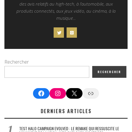
des avis relatifs au high-tech, à l’automobile, aux
produits connectés, aux jeux vidéo, au cinéma, à la
musique...
Rechercher
RECHERCHER
Facebook
Instagram
X
Google News
DERNIERS ARTICLES
TEST HALO CAMPAIGN EVOLVED : LE REMAKE QUI RESSUSCITE LE