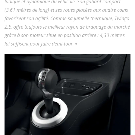
ludique et dynamique du véhicule. Son gabarit compact
(3,61 mètres de long) et ses roues placées aux quatre coins
favorisent son agilité. Comme sa jumelle thermique, Twingo
Z.E. offre toujours le meilleur rayon de braquage du marché
grâce à son moteur situé en position arrière : 4,30 mètres
lui suffisent pour faire demi-tour.
»