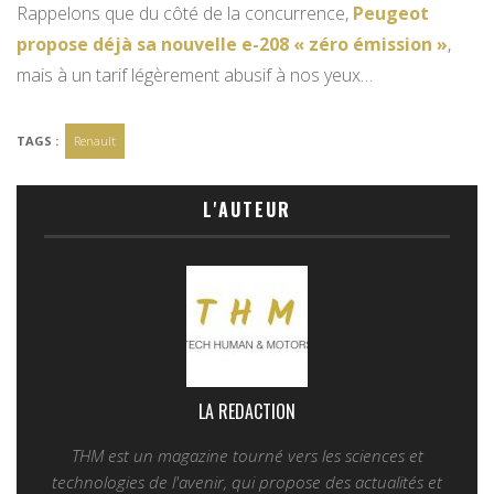
Rappelons que du côté de la concurrence,
Peugeot
propose déjà sa nouvelle e-208 « zéro émission »
,
mais à un tarif légèrement abusif à nos yeux…
TAGS :
Renault
L'AUTEUR
LA REDACTION
THM est un magazine tourné vers les sciences et
technologies de l'avenir, qui propose des actualités et