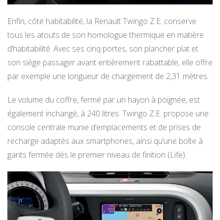
Enfin, côté habitabilité, la Renault Twingo Z.E. conserve
tous les atouts de son homologue thermique en matière
d’habitabilité. Avec ses cinq portes, son plancher plat et
son siège passager avant entièrement rabattable, elle offre
par exemple une longueur de chargement de 2,31 mètres.
Le volume du coffre, fermé par un hayon à poignée, est
également inchangé, à 240 litres. Twingo Z.E. propose une
console centrale munie d’emplacements et de prises de
recharge adaptés aux smartphones, ainsi qu’une boîte à
gants fermée dès le premier niveau de finition (Life).