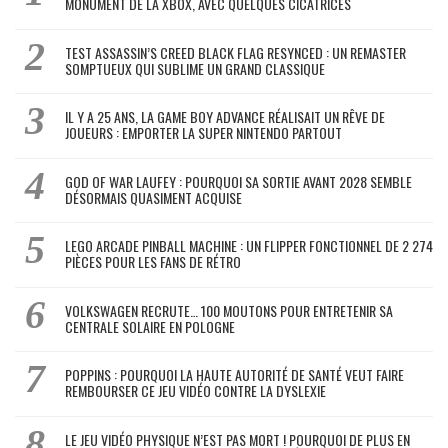
MONUMENT DE LA XBOX, AVEC QUELQUES CICATRICES
TEST ASSASSIN’S CREED BLACK FLAG RESYNCED : UN REMASTER
SOMPTUEUX QUI SUBLIME UN GRAND CLASSIQUE
IL Y A 25 ANS, LA GAME BOY ADVANCE RÉALISAIT UN RÊVE DE
JOUEURS : EMPORTER LA SUPER NINTENDO PARTOUT
GOD OF WAR LAUFEY : POURQUOI SA SORTIE AVANT 2028 SEMBLE
DÉSORMAIS QUASIMENT ACQUISE
LEGO ARCADE PINBALL MACHINE : UN FLIPPER FONCTIONNEL DE 2 274
PIÈCES POUR LES FANS DE RÉTRO
VOLKSWAGEN RECRUTE… 100 MOUTONS POUR ENTRETENIR SA
CENTRALE SOLAIRE EN POLOGNE
POPPINS : POURQUOI LA HAUTE AUTORITÉ DE SANTÉ VEUT FAIRE
REMBOURSER CE JEU VIDÉO CONTRE LA DYSLEXIE
LE JEU VIDÉO PHYSIQUE N’EST PAS MORT ! POURQUOI DE PLUS EN