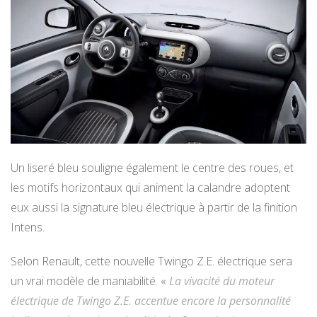
Un liseré bleu souligne également le centre des roues, et
les motifs horizontaux qui animent la calandre adoptent
eux aussi la signature bleu électrique à partir de la finition
Intens.
Selon Renault, cette nouvelle Twingo Z.E. électrique sera
un vrai modèle de maniabilité. «
La vivacité du moteur
électrique de Twingo Z.E. accentue encore la personnalité