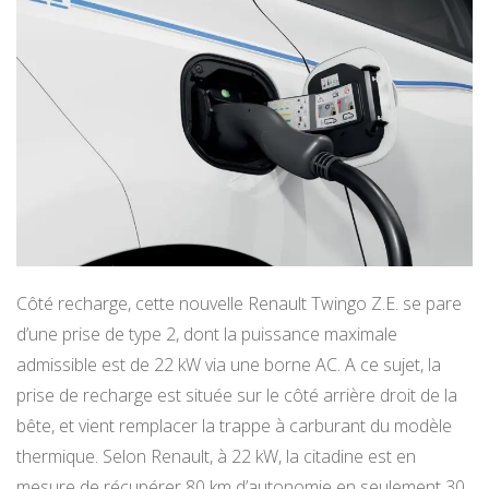
Côté recharge, cette nouvelle Renault Twingo Z.E. se pare
d’une prise de type 2, dont la puissance maximale
admissible est de 22 kW via une borne AC. A ce sujet, la
prise de recharge est située sur le côté arrière droit de la
bête, et vient remplacer la trappe à carburant du modèle
thermique. Selon Renault, à 22 kW, la citadine est en
mesure de récupérer 80 km d’autonomie en seulement 30