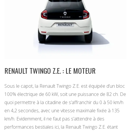
RENAULT TWINGO Z.E. : LE MOTEUR
Sous le capot, la Renault Twingo Z.E. est équipée d’un bloc
100% électrique de 60 kW, soit une puissance de 82 ch. De
quoi permettre à la citadine de s’affranchir du 0 à 50 km/h
en 4,2 secondes, avec une vitesse maximale fixée à 135
km/h. Evidemment, il ne faut pas s’attendre à des
performances bestiales ici, la Renault Twingo Z.E. étant