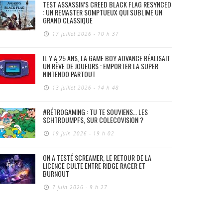
TEST ASSASSIN’S CREED BLACK FLAG RESYNCED
: UN REMASTER SOMPTUEUX QUI SUBLIME UN
GRAND CLASSIQUE
17 juillet 2026 - 10 h 37
IL Y A 25 ANS, LA GAME BOY ADVANCE RÉALISAIT
UN RÊVE DE JOUEURS : EMPORTER LA SUPER
NINTENDO PARTOUT
13 juillet 2026 - 14 h 48
#RÉTROGAMING : TU TE SOUVIENS… LES
SCHTROUMPFS, SUR COLECOVISION ?
19 juin 2026 - 19 h 02
ON A TESTÉ SCREAMER, LE RETOUR DE LA
LICENCE CULTE ENTRE RIDGE RACER ET
BURNOUT
7 juin 2026 - 9 h 27