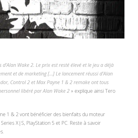
lan Wake 2. Le prix est resté élevé et le jeu a déjà
ement et de marketing […] Le lancement réussi d’Alan
ndor, Control 2 et Max Payne 1 & 2 remake ont tous
personnel libéré par Alan Wake 2
» explique ainsi Tero
e 1 & 2 vont bénéficier des bienfaits du moteur
Series X|S, PlayStation 5 et PC. Reste à savoir
s.