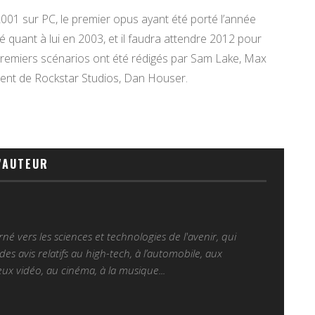
01 sur PC, le premier opus ayant été porté l’année
 quant à lui en 2003, et il faudra attendre 2012 pour
premiers scénarios ont été rédigés par Sam Lake, Max
ident de Rockstar Studios, Dan Houser.
'AUTEUR
é vers les sciences et technologies de l'avenir, qui
es avis relatifs au high-tech, à l’automobile, aux
ux vidéo, au cinéma, à la musique...