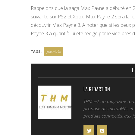
Rappelons que la saga Max Payne a débuté en 20
suivante sur PS2 et Xbox. Max Payne 2 sera lancé
découvrir Max Payne 3. A noter que si les deux 
Payne 3 a quant à lui été rédigé par le vice-prés
TAGS :
jeux vidéo
L
LA REDACTION
THM est un magazine tourn
propose des actualités et d
produits connectés, aux je