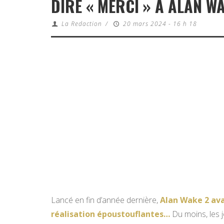
DIRE « MERCI » À ALAN W
La Redaction
/
20 mars 2024 - 16 h 18
Lancé en fin d’année dernière,
Alan Wake 2 avai
réalisation époustouflantes…
Du moins, les jo