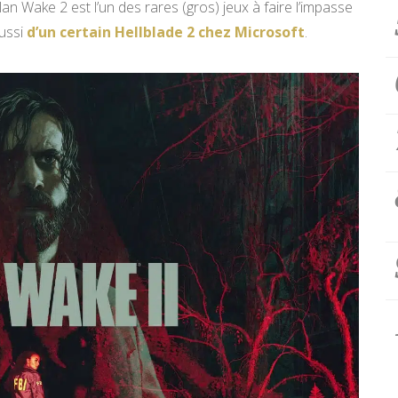
an Wake 2 est l’un des rares (gros) jeux à faire l’impasse
aussi
d’un certain Hellblade 2 chez Microsoft
.