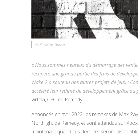
© Rockstar Games
«
Nous sommes heureux du démarrage des ventes d’A
récupéré une grande partie des frais de développ
Wake 2 a soutenu nos autres projets de jeux : Co
accéléré leur rythme de développement grâce au 
Virtala, CEO de Remedy.
Annoncés en avril 2022, les remakes de Max Payn
Northlight de Remedy, et sont attendus sur Xbox 
maintenant quand ces derniers seront disponible