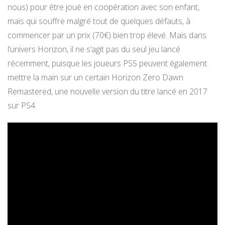
nous) pour être joué en coopération avec son enfant,
mais qui souffre malgré tout de quelques défauts, à
commencer par un prix (70€) bien trop élevé. Mais dans
l’univers Horizon, il ne s’agit pas du seul jeu lancé
récemment, puisque les joueurs PS5 peuvent également
mettre la main sur un certain Horizon Zero Dawn
Remastered, une nouvelle version du titre lancé en 2017
sur PS4.