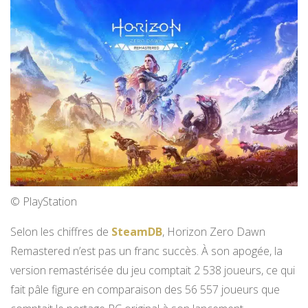
© PlayStation
Selon les chiffres de
SteamDB
, Horizon Zero Dawn
Remastered n’est pas un franc succès. À son apogée, la
version remastérisée du jeu comptait 2 538 joueurs, ce qui
fait pâle figure en comparaison des 56 557 joueurs que