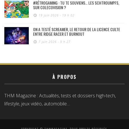
#RÉTROGAMING : TU TE SOUVIENS… LES SCHTROUMPFS,
SUR COLECOVISION ?
19 juin 2026 - 19 h 02
ON A TESTÉ SCREAMER, LE RETOUR DE LA LICENCE CULTE
ENTRE RIDGE RACER ET BURNOUT
7 juin 2026 - 9 h 27
À PROPOS
THM Magazine : Actualités, tests et dossiers high-tech,
lifestyle, jeux vidéo, automobile…
COPYRIGHT © THMMAGAZINE, TOUS DROITS RÉSERVÉS.