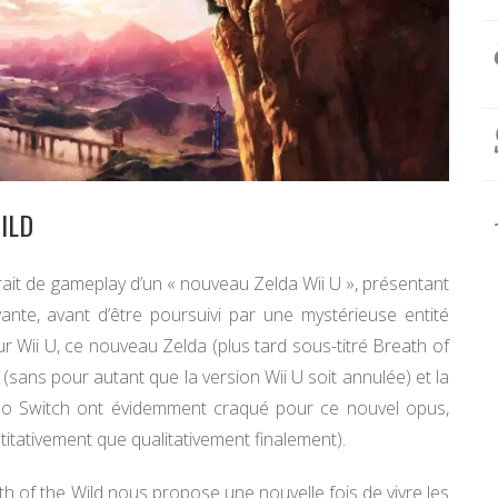
WILD
trait de gameplay d’un « nouveau Zelda Wii U », présentant
nte, avant d’être poursuivi par une mystérieuse entité
ur Wii U, ce nouveau Zelda (plus tard sous-titré Breath of
 (sans pour autant que la version Wii U soit annulée) et la
do Switch ont évidemment craqué pour ce nouvel opus,
titativement que qualitativement finalement).
h of the Wild nous propose une nouvelle fois de vivre les