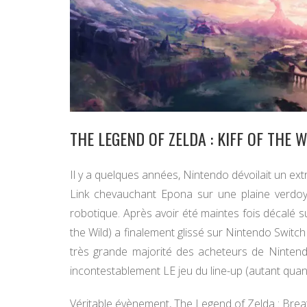
THE LEGEND OF ZELDA : KIFF OF THE 
Il y a quelques années, Nintendo dévoilait un ex
Link chevauchant Epona sur une plaine verdoya
robotique. Après avoir été maintes fois décalé s
the Wild) a finalement glissé sur Nintendo Switch
très grande majorité des acheteurs de Ninten
incontestablement LE jeu du line-up (autant quan
Véritable évènement, The Legend of Zelda : Breat