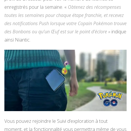
enregistrés pour la semaine. «
Obtenez des récompenses
toutes les semaines pour chaque étape franchie, et recevez
des notifications Push lorsque votre Copain Pokémon trouve
des Bonbons ou qu’un Œuf est sur le point d’éclore »
indique
ainsi Niantic.
Vous pouvez rejoindre le Suivi d’exploration à tout
moment, et la fonctionnalité vous permettra même de vous