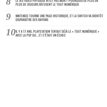
LE JEU VIDÉO PHYSIQUE N’EST PAS MORT ! POURQUOI DE PLUS EN
PLUS DE JOUEURS REFUSENT LE TOUT NUMÉRIQUE
NINTENDO TOURNE UNE PAGE HISTORIQUE, ET LA SWITCH VA BIENTÔT
DISPARAÎTRE DES RAYONS
IL Y A 17 ANS, PLAYSTATION TENTAIT DÉJÀ LE « TOUT NUMÉRIQUE »
AVEC LA PSP GO… ET C’ÉTAIT UN ÉCHEC