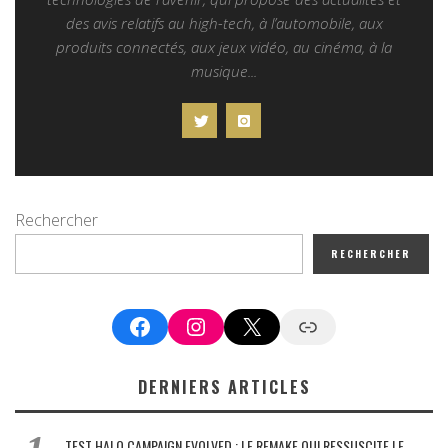
des avis relatifs au high-tech, à l’automobile, aux
produits connectés, aux jeux vidéo, au cinéma, à la
musique...
Rechercher
RECHERCHER
Facebook
Instagram
X
Google News
DERNIERS ARTICLES
TEST HALO CAMPAIGN EVOLVED : LE REMAKE QUI RESSUSCITE LE