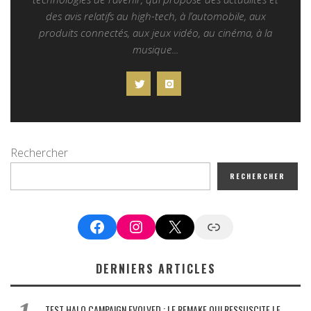
des avis relatifs au high-tech, à l’automobile, aux
produits connectés, aux jeux vidéo, au cinéma, à la
musique...
Rechercher
RECHERCHER
Facebook
Instagram
X
Google News
DERNIERS ARTICLES
TEST HALO CAMPAIGN EVOLVED : LE REMAKE QUI RESSUSCITE LE