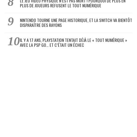
LE JEU VIDÉO PHYSIQUE N’EST PAS MORT ! POURQUOI DE PLUS EN
PLUS DE JOUEURS REFUSENT LE TOUT NUMÉRIQUE
NINTENDO TOURNE UNE PAGE HISTORIQUE, ET LA SWITCH VA BIENTÔT
DISPARAÎTRE DES RAYONS
IL Y A 17 ANS, PLAYSTATION TENTAIT DÉJÀ LE « TOUT NUMÉRIQUE »
AVEC LA PSP GO… ET C’ÉTAIT UN ÉCHEC