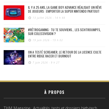
IL Y A 25 ANS, LA GAME BOY ADVANCE RÉALISAIT UN RÊVE
DE JOUEURS : EMPORTER LA SUPER NINTENDO PARTOUT
13 juillet 2026 - 14 h 48
#RÉTROGAMING : TU TE SOUVIENS… LES SCHTROUMPFS,
SUR COLECOVISION ?
19 juin 2026 - 19 h 02
ON A TESTÉ SCREAMER, LE RETOUR DE LA LICENCE CULTE
ENTRE RIDGE RACER ET BURNOUT
7 juin 2026 - 9 h 27
À PROPOS
THM Magazine : Actualités, tests et dossiers high-tech,