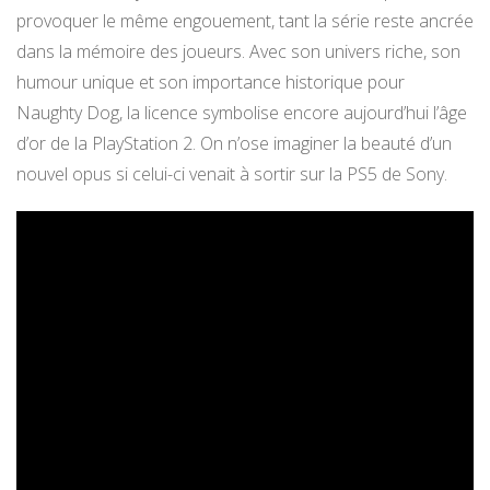
provoquer le même engouement, tant la série reste ancrée
dans la mémoire des joueurs. Avec son univers riche, son
humour unique et son importance historique pour
Naughty Dog, la licence symbolise encore aujourd’hui l’âge
d’or de la PlayStation 2. On n’ose imaginer la beauté d’un
nouvel opus si celui-ci venait à sortir sur la PS5 de Sony.