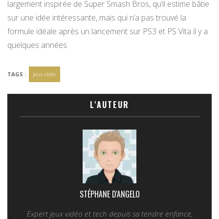
largement inspirée de Super Smash Bros, qu’il estime bâtie
sur une idée intéressante, mais qui n’a pas trouvé la
formule idéale après un lancement sur PS3 et PS Vita il y a
quelques années.
TAGS :
jeux vidéo
L'AUTEUR
STÉPHANE D'ANGELO
Expert jeux vidéo et tech depuis sa tendre enfance,