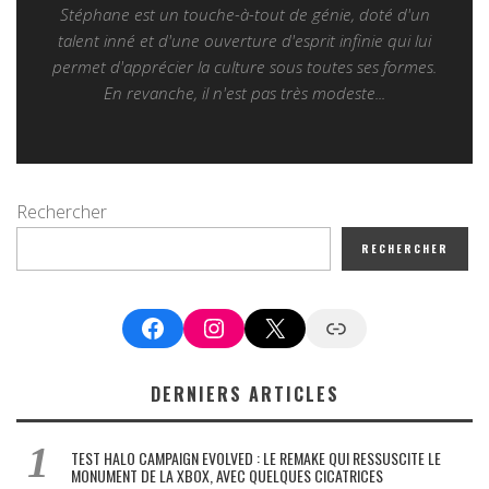
Stéphane est un touche-à-tout de génie, doté d'un
talent inné et d'une ouverture d'esprit infinie qui lui
permet d'apprécier la culture sous toutes ses formes.
En revanche, il n'est pas très modeste...
Rechercher
RECHERCHER
Facebook
Instagram
X
Google News
DERNIERS ARTICLES
TEST HALO CAMPAIGN EVOLVED : LE REMAKE QUI RESSUSCITE LE
MONUMENT DE LA XBOX, AVEC QUELQUES CICATRICES