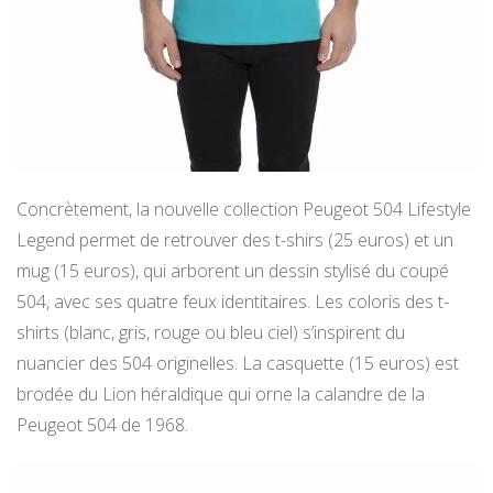
Concrètement, la nouvelle collection Peugeot 504 Lifestyle
Legend permet de retrouver des t-shirs (25 euros) et un
mug (15 euros), qui arborent un dessin stylisé du coupé
504, avec ses quatre feux identitaires. Les coloris des t-
shirts (blanc, gris, rouge ou bleu ciel) s’inspirent du
nuancier des 504 originelles. La casquette (15 euros) est
brodée du Lion héraldique qui orne la calandre de la
Peugeot 504 de 1968.