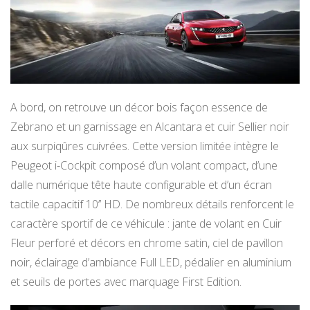
A bord, on retrouve un décor bois façon essence de
Zebrano et un garnissage en Alcantara et cuir Sellier noir
aux surpiqûres cuivrées. Cette version limitée intègre le
Peugeot i-Cockpit composé d’un volant compact, d’une
dalle numérique tête haute configurable et d’un écran
tactile capacitif 10’’ HD. De nombreux détails renforcent le
caractère sportif de ce véhicule : jante de volant en Cuir
Fleur perforé et décors en chrome satin, ciel de pavillon
noir, éclairage d’ambiance Full LED, pédalier en aluminium
et seuils de portes avec marquage First Edition.