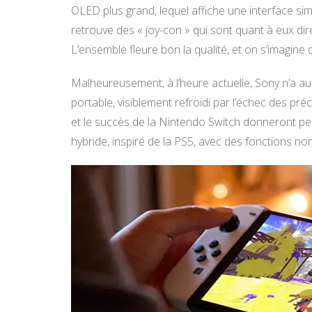
OLED plus grand, lequel affiche une interface simi
retrouve des « joy-con » qui sont quant à eux di
L’ensemble fleure bon la qualité, et on s’imagine
Malheureusement, à l’heure actuelle, Sony n’a 
portable, visiblement refroidi par l’échec des pré
et le succès de la Nintendo Switch donneront p
hybride, inspiré de la PS5, avec des fonctions no