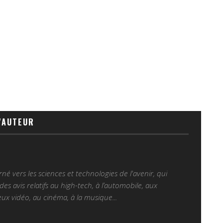
'AUTEUR
é vers les sciences et technologies de l'avenir, qui
es avis relatifs au high-tech, à l’automobile, aux
ux vidéo, au cinéma, à la musique...