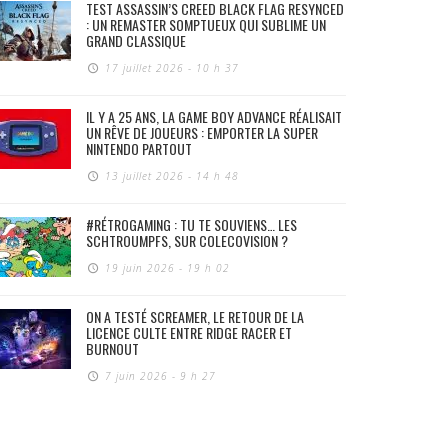
TEST ASSASSIN’S CREED BLACK FLAG RESYNCED
: UN REMASTER SOMPTUEUX QUI SUBLIME UN
GRAND CLASSIQUE
17 juillet 2026 - 10 h 37
IL Y A 25 ANS, LA GAME BOY ADVANCE RÉALISAIT
UN RÊVE DE JOUEURS : EMPORTER LA SUPER
NINTENDO PARTOUT
13 juillet 2026 - 14 h 48
#RÉTROGAMING : TU TE SOUVIENS… LES
SCHTROUMPFS, SUR COLECOVISION ?
19 juin 2026 - 19 h 02
ON A TESTÉ SCREAMER, LE RETOUR DE LA
LICENCE CULTE ENTRE RIDGE RACER ET
BURNOUT
7 juin 2026 - 9 h 27