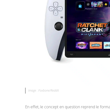
Image : Foxbone/Reddit
En effet, le concept en question reprend le forma