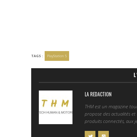
TAGS :
PlayStation 5
L
LA REDACTION
THM est un magazine tourn
propose des actualités et d
produits connectés, aux je