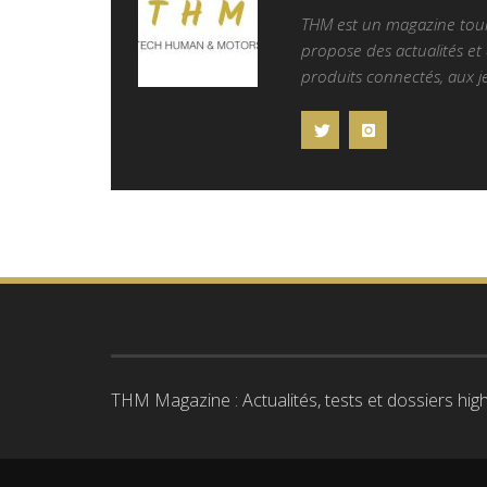
THM est un magazine tourn
propose des actualités et d
produits connectés, aux je
THM Magazine : Actualités, tests et dossiers high-