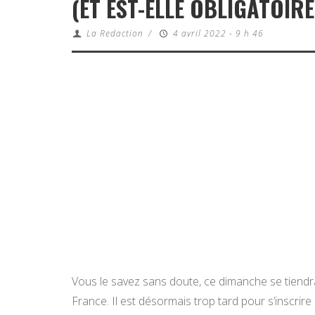
(ET EST-ELLE OBLIGATOIR
La Redaction
/
4 avril 2022 - 9 h 46
Vous le savez sans doute, ce dimanche se tiendra 
France. Il est désormais trop tard pour s’inscrire s