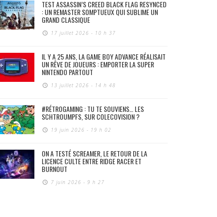
TEST ASSASSIN’S CREED BLACK FLAG RESYNCED
: UN REMASTER SOMPTUEUX QUI SUBLIME UN
GRAND CLASSIQUE
17 juillet 2026 - 10 h 37
IL Y A 25 ANS, LA GAME BOY ADVANCE RÉALISAIT
UN RÊVE DE JOUEURS : EMPORTER LA SUPER
NINTENDO PARTOUT
13 juillet 2026 - 14 h 48
#RÉTROGAMING : TU TE SOUVIENS… LES
SCHTROUMPFS, SUR COLECOVISION ?
19 juin 2026 - 19 h 02
ON A TESTÉ SCREAMER, LE RETOUR DE LA
LICENCE CULTE ENTRE RIDGE RACER ET
BURNOUT
7 juin 2026 - 9 h 27