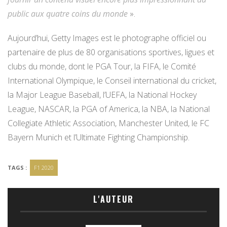
public aux quatre coins du monde
».
Aujourd’hui, Getty Images est le photographe officiel ou
partenaire de plus de 80 organisations sportives, ligues et
clubs du monde, dont le PGA Tour, la FIFA, le Comité
International Olympique, le Conseil international du cricket,
la Major League Baseball, l’UEFA, la National Hockey
League, NASCAR, la PGA of America, la NBA, la National
Collegiate Athletic Association, Manchester United, le FC
Bayern Munich et l’Ultimate Fighting Championship.
TAGS :
F1 2020
L'AUTEUR