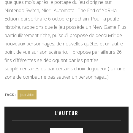
quelques mois après le portage du jeu d’origine sur
Nintendo Switch, Nier : Automata : The End of YoRHa
Edition, qui sortira le 6 octobre prochain. Pour la petite
histoire, rappelons que le jeu possède un New Game Plus
particulièrement riche, puisqu’il propose de découvrir de
nouveaux personnages, de nouvelles quêtes et un autre
point de vue sur son scénario. Il propose par ailleurs 26
fins différentes se débloquant par les parties
supplémentaires ou par certains choix du joueur (fuir une
zone de combat, ne pas sauver un personnage…).
TAGS :
jeux vidéo
L'AUTEUR