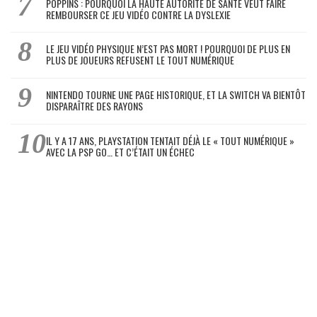
POPPINS : POURQUOI LA HAUTE AUTORITÉ DE SANTÉ VEUT FAIRE
REMBOURSER CE JEU VIDÉO CONTRE LA DYSLEXIE
LE JEU VIDÉO PHYSIQUE N’EST PAS MORT ! POURQUOI DE PLUS EN
PLUS DE JOUEURS REFUSENT LE TOUT NUMÉRIQUE
NINTENDO TOURNE UNE PAGE HISTORIQUE, ET LA SWITCH VA BIENTÔT
DISPARAÎTRE DES RAYONS
IL Y A 17 ANS, PLAYSTATION TENTAIT DÉJÀ LE « TOUT NUMÉRIQUE »
AVEC LA PSP GO… ET C’ÉTAIT UN ÉCHEC