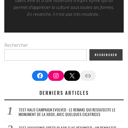
talent inné et d'une ouverture d'esprit infinie qui lui
permet d'apprécier la culture sous toutes ses formes.
En revanche, il n'est pas très modeste...
Rechercher
RECHERCHER
Facebook
Instagram
X
Google News
DERNIERS ARTICLES
TEST HALO CAMPAIGN EVOLVED : LE REMAKE QUI RESSUSCITE LE
MONUMENT DE LA XBOX, AVEC QUELQUES CICATRICES
TEST ASSASSIN’S CREED BLACK FLAG RESYNCED : UN REMASTER