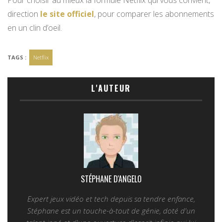
direction
le site officiel
, pour comparer les abonnements
en un clin d’oeil.
TAGS :
Netflix
L'AUTEUR
STÉPHANE D'ANGELO
Expert jeux vidéo et tech depuis sa tendre enfance,
Stéphane est un touche-à-tout de génie, doté d'un