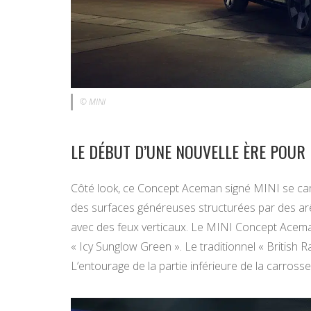
© MINI
LE DÉBUT D’UNE NOUVELLE ÈRE POUR 
Côté look, ce Concept Aceman signé MINI se cara
des surfaces généreuses structurées par des arête
avec des feux verticaux. Le MINI Concept Acema
« Icy Sunglow Green ». Le traditionnel « British Ra
L’entourage de la partie inférieure de la carrosser