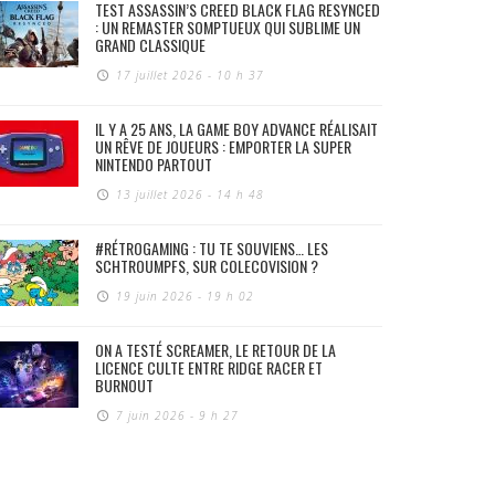
TEST ASSASSIN’S CREED BLACK FLAG RESYNCED
: UN REMASTER SOMPTUEUX QUI SUBLIME UN
GRAND CLASSIQUE
17 juillet 2026 - 10 h 37
IL Y A 25 ANS, LA GAME BOY ADVANCE RÉALISAIT
UN RÊVE DE JOUEURS : EMPORTER LA SUPER
NINTENDO PARTOUT
13 juillet 2026 - 14 h 48
#RÉTROGAMING : TU TE SOUVIENS… LES
SCHTROUMPFS, SUR COLECOVISION ?
19 juin 2026 - 19 h 02
ON A TESTÉ SCREAMER, LE RETOUR DE LA
LICENCE CULTE ENTRE RIDGE RACER ET
BURNOUT
7 juin 2026 - 9 h 27