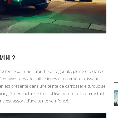
MINI ?
ctérise par une calandre octogonale, pleine et éclairée,
s vives, des ailes athlétiques et un arrière puissant
n est présenté dans une teinte de carrosserie turquoise
cing Green métallisé » est utilisé pour le toit contrastant.
ie est assorti d’une teinte vert foncé.