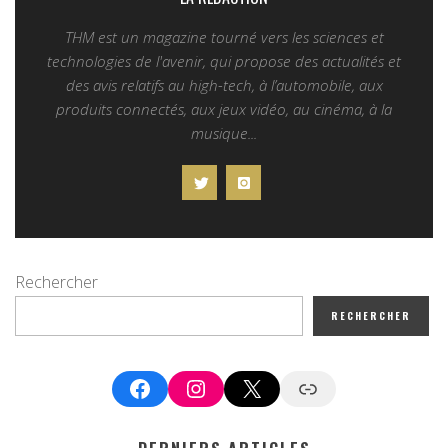
THM est un magazine tourné vers les sciences et
technologies de l'avenir, qui propose des actualités et
des avis relatifs au high-tech, à l’automobile, aux
produits connectés, aux jeux vidéo, au cinéma, à la
musique...
Rechercher
RECHERCHER
Facebook
Instagram
X
Google News