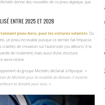
 Michelin donne des nouvelles de ce pneu atypique, que
LISÉ ENTRE 2025 ET 2028
étonnant pneu Aero, pour les voitures volantes
. Du
tis, un pneu increvable puisque ce dernier fait l’impasse
s craintes de crevaison sur l’autoroute (ou ailleurs). A la
e bande de roulement, mais aussi d’une structure
e verre-résine.
oppement du groupe Michelin, déclarait à l’époque : «
ion de Michelin pour la mobilité de demain. Il incarne
illeure et durable pour tous.
»