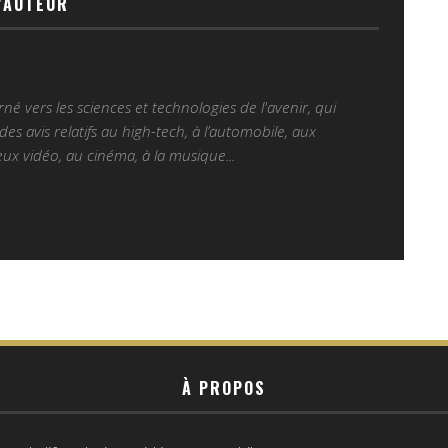
'AUTEUR
é vers les sciences et technologies de l'avenir, qui
es avis relatifs au high-tech, à l’automobile, aux
ux vidéo, au cinéma, à la musique...
À PROPOS