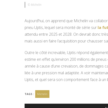
© Michelin
Aujourd’hui, on apprend que Michelin va collabo
pneu Uptis, lequel sera monté de série sur
la fu
attendu entre 2025 et 2028. On devrait donc trè
mais aussi en faire l’acquisition pour chausser sa
Outre le côté increvable, Uptis répond égalemen
estime en effet qu’environ 200 millions de pne
année à cause d’une crevaison, de dommages caus
liée à une pression mal adaptée. A voir mainten
Uptis, et quel sera son comportement face à un b
TAGS :
Michelin