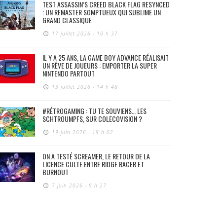
TEST ASSASSIN’S CREED BLACK FLAG RESYNCED
: UN REMASTER SOMPTUEUX QUI SUBLIME UN
GRAND CLASSIQUE
17 juillet 2026 - 10 h 37
IL Y A 25 ANS, LA GAME BOY ADVANCE RÉALISAIT
UN RÊVE DE JOUEURS : EMPORTER LA SUPER
NINTENDO PARTOUT
13 juillet 2026 - 14 h 48
#RÉTROGAMING : TU TE SOUVIENS… LES
SCHTROUMPFS, SUR COLECOVISION ?
19 juin 2026 - 19 h 02
ON A TESTÉ SCREAMER, LE RETOUR DE LA
LICENCE CULTE ENTRE RIDGE RACER ET
BURNOUT
7 juin 2026 - 9 h 27