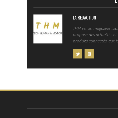
L
LA REDACTION
THM est un magazine tourn
propose des actualités et d
produits connectés, aux je