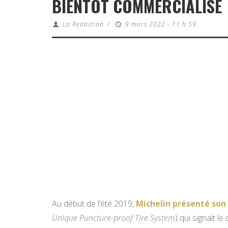
BIENTÔT COMMERCIALISÉ
La Redaction
/
9 mars 2022 - 11 h 59
Au début de l’été 2019,
Michelin présenté son
Unique Puncture-proof Tire System
) qui signait l