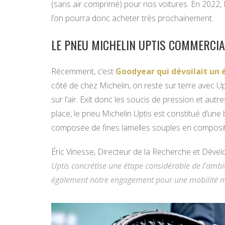
(sans air comprimé) pour nos voitures. En 2022,
l’on pourra donc acheter très prochainement.
LE PNEU MICHELIN UPTIS COMMERCIA
Récemment, c’est
Goodyear qui dévoilait un 
côté de chez Michelin, on reste sur terre avec Up
sur l’air. Exit donc les soucis de pression et autre
place, le pneu Michelin Uptis est constitué d’un
composée de fines lamelles souples en composit
Éric Vinesse, Directeur de la Recherche et Dével
Uptis concrétise une étape considérable de l’ambit
également notre engagement pour une mobilité me