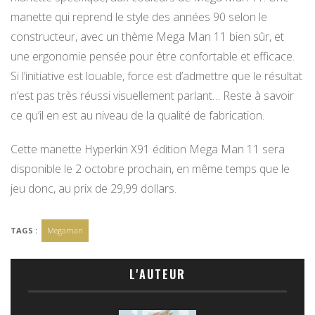
manette qui reprend le style des années 90 selon le
constructeur, avec un thème Mega Man 11 bien sûr, et
une ergonomie pensée pour être confortable et efficace.
Si l’initiative est louable, force est d’admettre que le résultat
n’est pas très réussi visuellement parlant… Reste à savoir
ce qu’il en est au niveau de la qualité de fabrication.
Cette manette Hyperkin X91 édition Mega Man 11 sera
disponible le 2 octobre prochain, en même temps que le
jeu donc, au prix de 29,99 dollars.
TAGS :
Megaman
L'AUTEUR