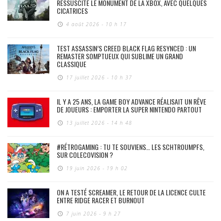
RESSUSCITE LE MONUMENT DE LA XBOX, AVEC QUELQUES
CICATRICES
4 août 2026 - 10 h 17
TEST ASSASSIN’S CREED BLACK FLAG RESYNCED : UN
REMASTER SOMPTUEUX QUI SUBLIME UN GRAND
CLASSIQUE
17 juillet 2026 - 10 h 37
IL Y A 25 ANS, LA GAME BOY ADVANCE RÉALISAIT UN RÊVE
DE JOUEURS : EMPORTER LA SUPER NINTENDO PARTOUT
13 juillet 2026 - 14 h 48
#RÉTROGAMING : TU TE SOUVIENS… LES SCHTROUMPFS,
SUR COLECOVISION ?
19 juin 2026 - 19 h 02
ON A TESTÉ SCREAMER, LE RETOUR DE LA LICENCE CULTE
ENTRE RIDGE RACER ET BURNOUT
7 juin 2026 - 9 h 27