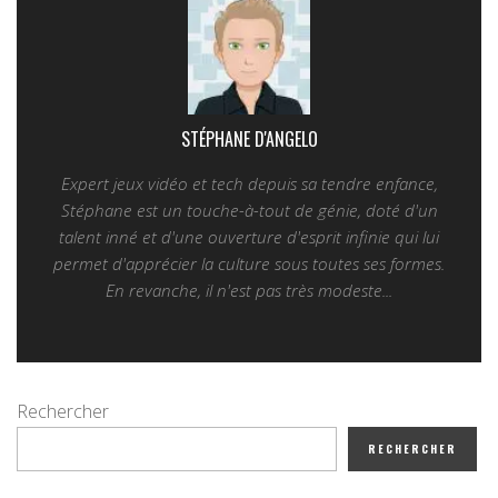
STÉPHANE D'ANGELO
Expert jeux vidéo et tech depuis sa tendre enfance,
Stéphane est un touche-à-tout de génie, doté d'un
talent inné et d'une ouverture d'esprit infinie qui lui
permet d'apprécier la culture sous toutes ses formes.
En revanche, il n'est pas très modeste...
Rechercher
RECHERCHER