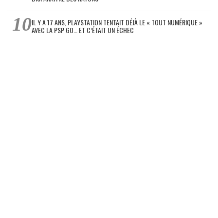
IL Y A 17 ANS, PLAYSTATION TENTAIT DÉJÀ LE « TOUT NUMÉRIQUE »
AVEC LA PSP GO… ET C’ÉTAIT UN ÉCHEC