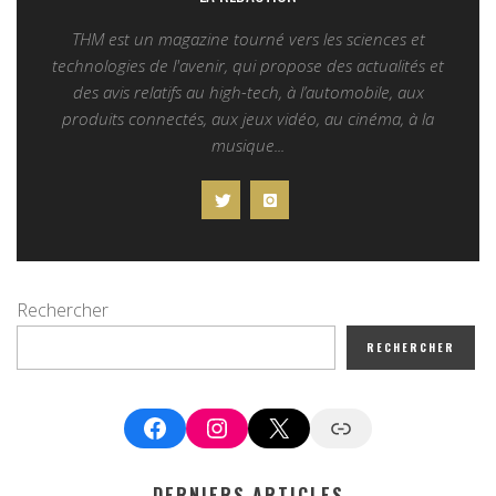
THM est un magazine tourné vers les sciences et
technologies de l'avenir, qui propose des actualités et
des avis relatifs au high-tech, à l’automobile, aux
produits connectés, aux jeux vidéo, au cinéma, à la
musique...
Rechercher
RECHERCHER
Facebook
Instagram
X
Google News
DERNIERS ARTICLES