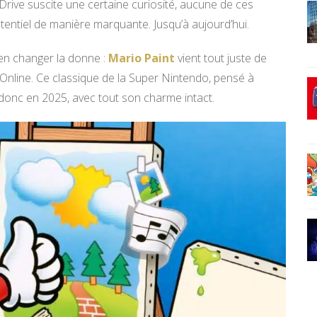
Drive suscite une certaine curiosité, aucune de ces
tentiel de manière marquante. Jusqu’à aujourd’hui.
bien changer la donne :
Mario Paint
vient tout juste de
Online. Ce classique de la Super Nintendo, pensé à
nt donc en 2025, avec tout son charme intact.