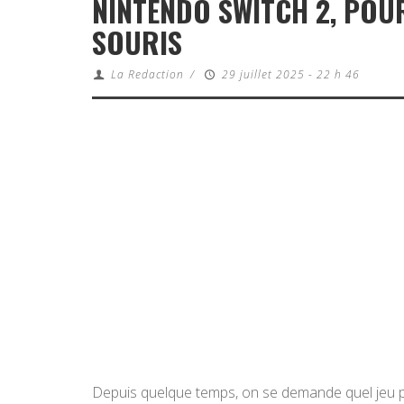
NINTENDO SWITCH 2, POU
SOURIS
La Redaction
/
29 juillet 2025 - 22 h 46
Depuis quelque temps, on se demande quel jeu pou