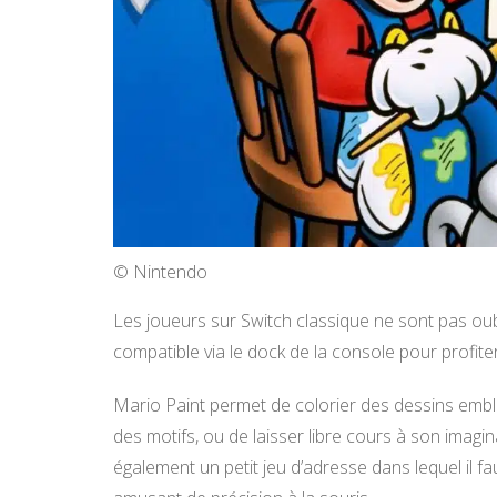
© Nintendo
Les joueurs sur Switch classique ne sont pas oub
compatible via le dock de la console pour profite
Mario Paint permet de colorier des dessins emb
des motifs, ou de laisser libre cours à son imagi
également un petit jeu d’adresse dans lequel il fa