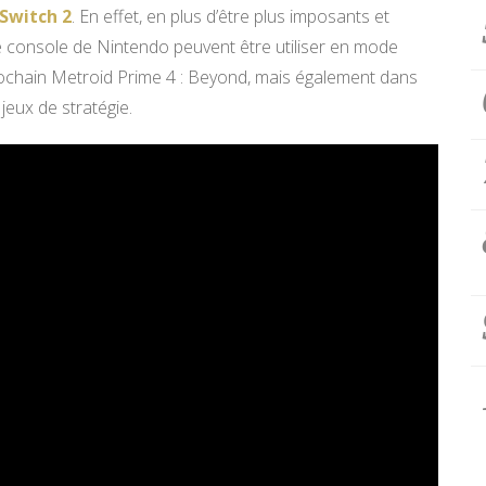
 Switch 2
. En effet, en plus d’être plus imposants et
le console de Nintendo peuvent être utiliser en mode
rochain Metroid Prime 4 : Beyond, mais également dans
jeux de stratégie.