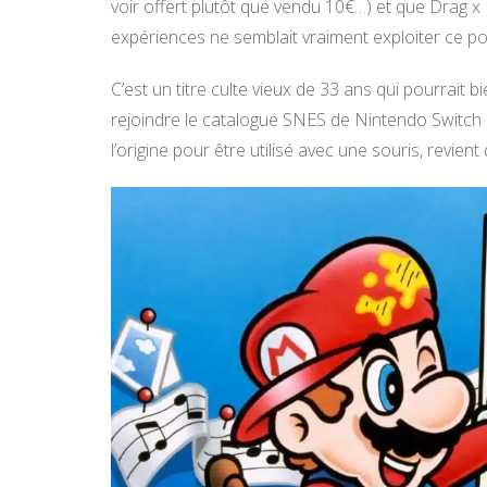
voir offert plutôt que vendu 10€…) et que Drag x 
expériences ne semblait vraiment exploiter ce po
C’est un titre culte vieux de 33 ans qui pourrait 
rejoindre le catalogue SNES de Nintendo Switch 
l’origine pour être utilisé avec une souris, revie