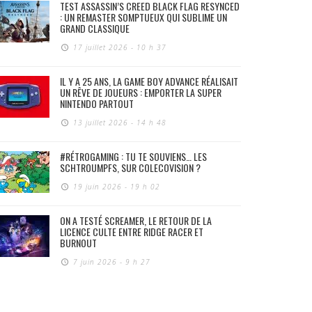
TEST ASSASSIN’S CREED BLACK FLAG RESYNCED
: UN REMASTER SOMPTUEUX QUI SUBLIME UN
GRAND CLASSIQUE
17 juillet 2026 - 10 h 37
IL Y A 25 ANS, LA GAME BOY ADVANCE RÉALISAIT
UN RÊVE DE JOUEURS : EMPORTER LA SUPER
NINTENDO PARTOUT
13 juillet 2026 - 14 h 48
#RÉTROGAMING : TU TE SOUVIENS… LES
SCHTROUMPFS, SUR COLECOVISION ?
19 juin 2026 - 19 h 02
ON A TESTÉ SCREAMER, LE RETOUR DE LA
LICENCE CULTE ENTRE RIDGE RACER ET
BURNOUT
7 juin 2026 - 9 h 27