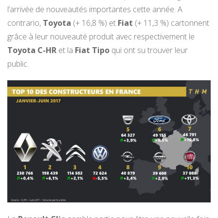
l’arrivée de nouveautés importantes cette année. A
contrario,
Toyota
(+ 16,8 %) et
Fiat
(+ 11,3 %) cartonnent
grâce à leur nouveauté produit avec respectivement le
Toyota C-HR
et la
Fiat Tipo
qui ont su trouver leur
public.