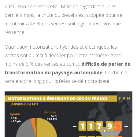
2040, son sort est scellé ! Mais en regardant sur les
derniers mois, la chute du diesel s’est stoppée pour se
maintenir à 48 % des ventes, soit légèrement plus que
l’essence.
Quant aux motorisations hybrides et électriques, les
ventes ont du mal à décoller pour être honnête ! Avec
moins de 5 % des ventes au cumul,
difficile de parler de
transformation du paysage automobile
. Le chemin
sera encore long pour qu’elles se démocratisent.