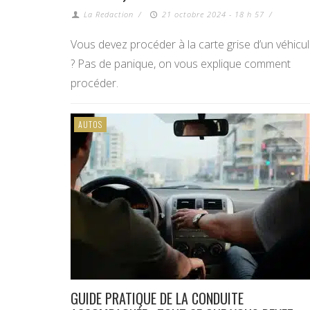
La Redaction
/
21 octobre 2024 - 18 h 57
/
Vous devez procéder à la carte grise d’un véhicu
? Pas de panique, on vous explique comment
procéder.
AUTOS
GUIDE PRATIQUE DE LA CONDUITE