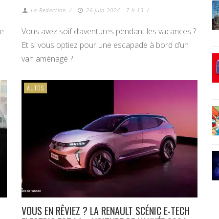
La Redaction
/
26 juin 2024 - 7 h 13
/
le
Vous avez soif d’aventures pendant les vacances ?
Et si vous optiez pour une escapade à bord d’un
van aménagé ?
AUTOS
VOUS EN RÊVIEZ ? LA RENAULT SCÉNIC E-TECH