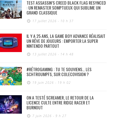
TEST ASSASSIN’S CREED BLACK FLAG RESYNCED
: UN REMASTER SOMPTUEUX QUI SUBLIME UN
GRAND CLASSIQUE
17 juillet 2026 - 10 h 37
IL Y A 25 ANS, LA GAME BOY ADVANCE RÉALISAIT
UN RÊVE DE JOUEURS : EMPORTER LA SUPER
NINTENDO PARTOUT
13 juillet 2026 - 14 h 48
#RÉTROGAMING : TU TE SOUVIENS… LES
SCHTROUMPFS, SUR COLECOVISION ?
19 juin 2026 - 19 h 02
ON A TESTÉ SCREAMER, LE RETOUR DE LA
LICENCE CULTE ENTRE RIDGE RACER ET
BURNOUT
7 juin 2026 - 9 h 27