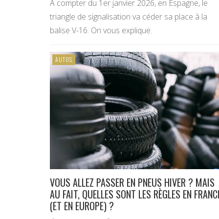
A compter du 1er janvier 2026, en Espagne, le
triangle de signalisation va céder sa place à la
balise V-16. On vous explique.
AUTOS
VOUS ALLEZ PASSER EN PNEUS HIVER ? MAIS
AU FAIT, QUELLES SONT LES RÈGLES EN FRANC
(ET EN EUROPE) ?