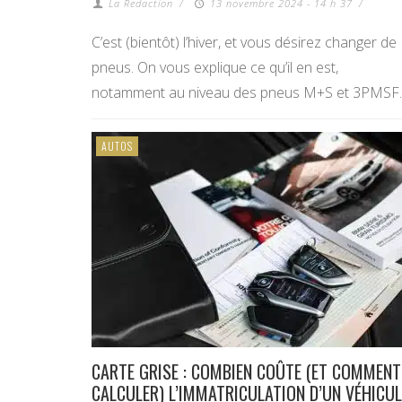
La Redaction
/
13 novembre 2024 - 14 h 37
/
C’est (bientôt) l’hiver, et vous désirez changer de
pneus. On vous explique ce qu’il en est,
notamment au niveau des pneus M+S et 3PMSF.
AUTOS
CARTE GRISE : COMBIEN COÛTE (ET COMMENT
CALCULER) L’IMMATRICULATION D’UN VÉHICUL