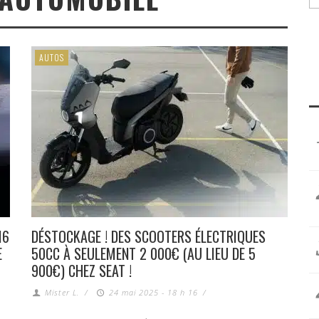
AUTOS
16
DÉSTOCKAGE ! DES SCOOTERS ÉLECTRIQUES
E
50CC À SEULEMENT 2 000€ (AU LIEU DE 5
900€) CHEZ SEAT !
Mister L.
/
24 mai 2025 - 18 h 16
/