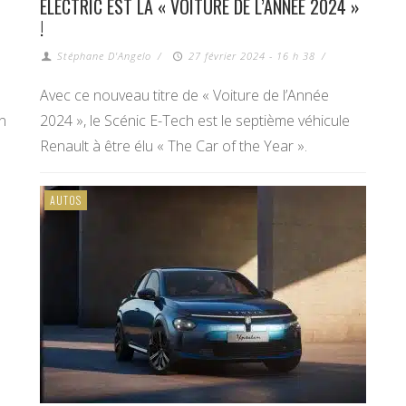
ELECTRIC EST LA « VOITURE DE L’ANNÉE 2024 »
!
Stéphane D'Angelo
/
27 février 2024 - 16 h 38
/
Avec ce nouveau titre de « Voiture de l’Année
n
2024 », le Scénic E-Tech est le septième véhicule
Renault à être élu « The Car of the Year ».
AUTOS