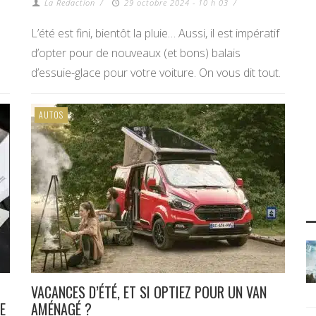
La Redaction
/
29 octobre 2024 - 10 h 03
/
L’été est fini, bientôt la pluie… Aussi, il est impératif
d’opter pour de nouveaux (et bons) balais
d’essuie-glace pour votre voiture. On vous dit tout.
AUTOS
VACANCES D’ÉTÉ, ET SI OPTIEZ POUR UN VAN
E
AMÉNAGÉ ?