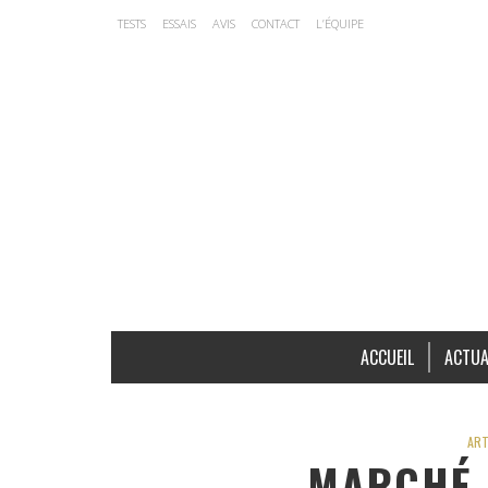
TESTS
ESSAIS
AVIS
CONTACT
L’ÉQUIPE
ACCUEIL
ACTUA
ART
MARCHÉ 