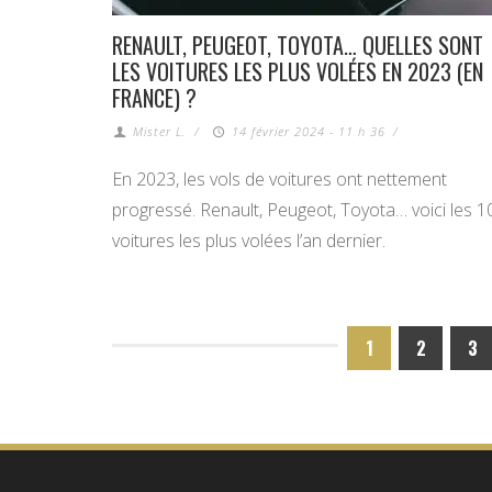
RENAULT, PEUGEOT, TOYOTA… QUELLES SONT
LES VOITURES LES PLUS VOLÉES EN 2023 (EN
FRANCE) ?
Mister L.
/
14 février 2024 - 11 h 36
/
En 2023, les vols de voitures ont nettement
progressé. Renault, Peugeot, Toyota… voici les 1
voitures les plus volées l’an dernier.
1
2
3