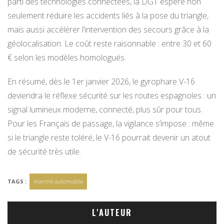
parti des technologies connectées, la DGT espère non
seulement réduire les accidents liés à la pose du triangle,
mais aussi accélérer l’intervention des secours grâce à la
géolocalisation. Le coût reste raisonnable : entre 30 et 60
€ selon les modèles homologués.
En résumé, dès le 1er janvier 2026, le gyrophare V-16
deviendra le réflexe sécurité sur les routes espagnoles : un
signal lumineux moderne, connecté, plus sûr pour tous.
Pour les Français de passage, la vigilance s’impose : même
si le triangle reste toléré, le V-16 pourrait devenir un atout
de sécurité très utile.
TAGS :
marché automobile
L'AUTEUR