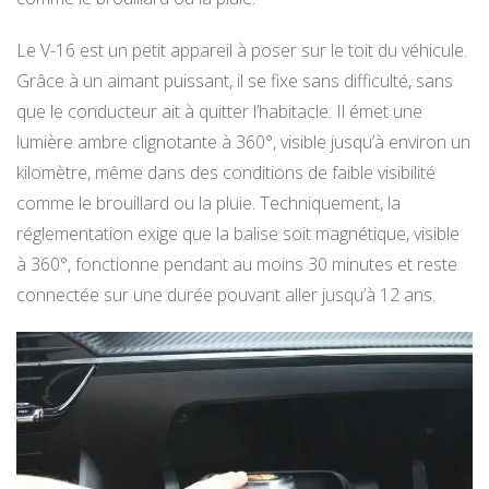
Le V-16 est un petit appareil à poser sur le toit du véhicule.
Grâce à un aimant puissant, il se fixe sans difficulté, sans
que le conducteur ait à quitter l’habitacle. Il émet une
lumière ambre clignotante à 360°, visible jusqu’à environ un
kilomètre, même dans des conditions de faible visibilité
comme le brouillard ou la pluie. Techniquement, la
réglementation exige que la balise soit magnétique, visible
à 360°, fonctionne pendant au moins 30 minutes et reste
connectée sur une durée pouvant aller jusqu’à 12 ans.