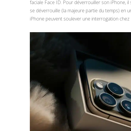
faciale Face ID. Pour déverrouiller son iPhone, i
se déverrouille (la majeure partie du temps) en 
iPhone peuvent soulever une interrogation chez c