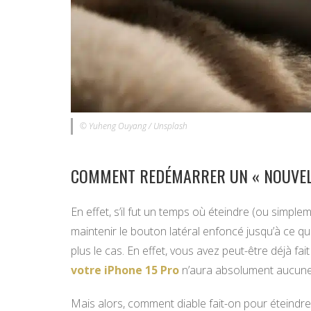
© Yuheng Ouyang / Unsplash
COMMENT REDÉMARRER UN « NOUVEL
En effet, s’il fut un temps où éteindre (ou simp
maintenir le bouton latéral enfoncé jusqu’à ce que
plus le cas. En effet, vous avez peut-être déjà fa
votre iPhone 15 Pro
n’aura absolument aucun
Mais alors, comment diable fait-on pour éteindr