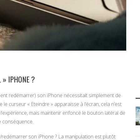
 » IPHONE ?
lement redémarrer) son iPhone nécessitait simplement de
 le curseur « Eteindre » apparaisse à l’écran, cela n’est
it l’expérience, mais maintenir enfoncé le bouton latéral de
e conséquence.
e/redémarrer son iPhone ? La manipulation est plutôt