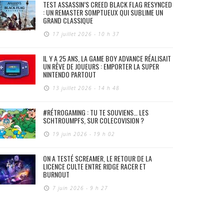
TEST ASSASSIN’S CREED BLACK FLAG RESYNCED
: UN REMASTER SOMPTUEUX QUI SUBLIME UN
GRAND CLASSIQUE
17 juillet 2026 - 10 h 37
IL Y A 25 ANS, LA GAME BOY ADVANCE RÉALISAIT
UN RÊVE DE JOUEURS : EMPORTER LA SUPER
NINTENDO PARTOUT
13 juillet 2026 - 14 h 48
#RÉTROGAMING : TU TE SOUVIENS… LES
SCHTROUMPFS, SUR COLECOVISION ?
19 juin 2026 - 19 h 02
ON A TESTÉ SCREAMER, LE RETOUR DE LA
LICENCE CULTE ENTRE RIDGE RACER ET
BURNOUT
7 juin 2026 - 9 h 27