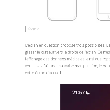
© Apple
L’écran en question propose trois possibilités. L
glisser le curseur vers la droite de l’écran. Ce n’
l’affichage des données médicales, ainsi que l’op
vous avez fait une mauvaise manipulation, le bou
votre écran d’accueil.