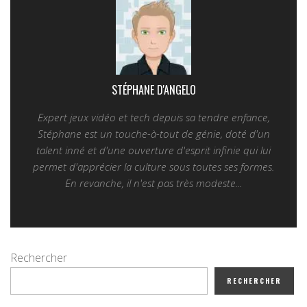
STÉPHANE D'ANGELO
Expert jeux vidéo et tech depuis sa tendre enfance,
Stéphane est un touche-à-tout de génie, doté d'un
talent inné et d'une ouverture d'esprit infinie qui lui
permet d'apprécier la culture sous toutes ses formes.
En revanche, il n'est pas très modeste...
Rechercher
RECHERCHER