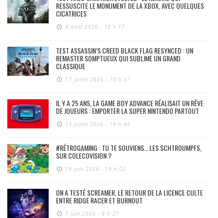
RESSUSCITE LE MONUMENT DE LA XBOX, AVEC QUELQUES
CICATRICES
4 août 2026 - 10 h 17
TEST ASSASSIN’S CREED BLACK FLAG RESYNCED : UN
REMASTER SOMPTUEUX QUI SUBLIME UN GRAND
CLASSIQUE
17 juillet 2026 - 10 h 37
IL Y A 25 ANS, LA GAME BOY ADVANCE RÉALISAIT UN RÊVE
DE JOUEURS : EMPORTER LA SUPER NINTENDO PARTOUT
13 juillet 2026 - 14 h 48
#RÉTROGAMING : TU TE SOUVIENS… LES SCHTROUMPFS,
SUR COLECOVISION ?
19 juin 2026 - 19 h 02
ON A TESTÉ SCREAMER, LE RETOUR DE LA LICENCE CULTE
ENTRE RIDGE RACER ET BURNOUT
7 juin 2026 - 9 h 27