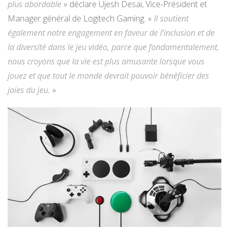
plus abordable
» déclare Ujesh Desai, Vice-Président et
Manager général de Logitech Gaming. «
Il soutient
également notre engagement en faveur de l’inclusion et de
la diversité dans le jeu vidéo, parce que fondamentalement,
nous croyons que la vie est plus amusante lorsque vous
jouez et que tout le monde devrait pouvoir bénéficier des
joies du jeu.
»