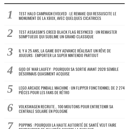
TEST HALO CAMPAIGN EVOLVED : LE REMAKE QUI RESSUSCITE LE
MONUMENT DE LA XBOX, AVEC QUELQUES CICATRICES
TEST ASSASSIN’S CREED BLACK FLAG RESYNCED : UN REMASTER
SOMPTUEUX QUI SUBLIME UN GRAND CLASSIQUE
IL Y A 25 ANS, LA GAME BOY ADVANCE RÉALISAIT UN RÊVE DE
JOUEURS : EMPORTER LA SUPER NINTENDO PARTOUT
GOD OF WAR LAUFEY : POURQUOI SA SORTIE AVANT 2028 SEMBLE
DÉSORMAIS QUASIMENT ACQUISE
LEGO ARCADE PINBALL MACHINE : UN FLIPPER FONCTIONNEL DE 2 274
PIÈCES POUR LES FANS DE RÉTRO
VOLKSWAGEN RECRUTE… 100 MOUTONS POUR ENTRETENIR SA
CENTRALE SOLAIRE EN POLOGNE
POPPINS : POURQUOI LA HAUTE AUTORITÉ DE SANTÉ VEUT FAIRE