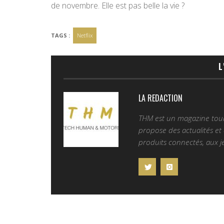
de novembre. Elle est pas belle la vie ?
TAGS :
Netflix
L
LA REDACTION
THM est un magazine tourn
propose des actualités et d
produits connectés, aux je