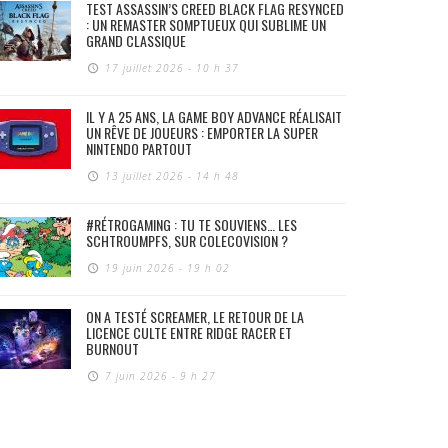
TEST ASSASSIN’S CREED BLACK FLAG RESYNCED
: UN REMASTER SOMPTUEUX QUI SUBLIME UN
GRAND CLASSIQUE
17 juillet 2026 - 10 h 37
IL Y A 25 ANS, LA GAME BOY ADVANCE RÉALISAIT
UN RÊVE DE JOUEURS : EMPORTER LA SUPER
NINTENDO PARTOUT
13 juillet 2026 - 14 h 48
#RÉTROGAMING : TU TE SOUVIENS… LES
SCHTROUMPFS, SUR COLECOVISION ?
19 juin 2026 - 19 h 02
ON A TESTÉ SCREAMER, LE RETOUR DE LA
LICENCE CULTE ENTRE RIDGE RACER ET
BURNOUT
7 juin 2026 - 9 h 27