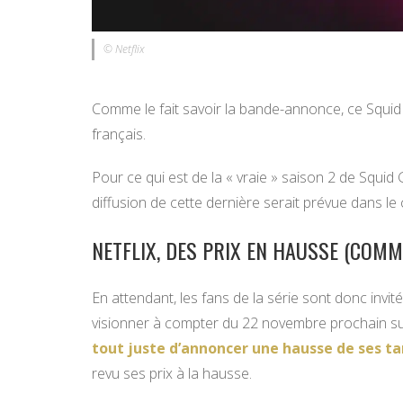
© Netflix
Comme le fait savoir la bande-annonce, ce Squid 
français.
Pour ce qui est de la « vraie » saison 2 de Squid
diffusion de cette dernière serait prévue dans le
NETFLIX, DES PRIX EN HAUSSE (COMM
En attendant, les fans de la série sont donc invité
visionner à compter du 22 novembre prochain sur
tout juste d’annoncer une hausse de ses ta
revu ses prix à la hausse.