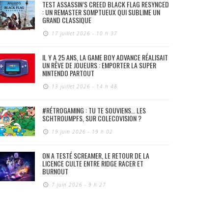
TEST ASSASSIN’S CREED BLACK FLAG RESYNCED
: UN REMASTER SOMPTUEUX QUI SUBLIME UN
GRAND CLASSIQUE
17 juillet 2026 - 10 h 37
IL Y A 25 ANS, LA GAME BOY ADVANCE RÉALISAIT
UN RÊVE DE JOUEURS : EMPORTER LA SUPER
NINTENDO PARTOUT
13 juillet 2026 - 14 h 48
#RÉTROGAMING : TU TE SOUVIENS… LES
SCHTROUMPFS, SUR COLECOVISION ?
19 juin 2026 - 19 h 02
ON A TESTÉ SCREAMER, LE RETOUR DE LA
LICENCE CULTE ENTRE RIDGE RACER ET
BURNOUT
7 juin 2026 - 9 h 27