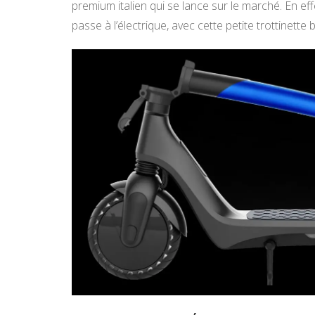
premium italien qui se lance sur le marché. En ef
passe à l’électrique, avec cette petite trottinette