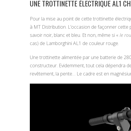
UNE TROTTINETTE ÉLECTRIQUE AL1 C
Pour la mise au point de cette trottinette électri
à MT Distribution. L’occasion de façonner cette pe
savoir noir, blanc et bleu. Et non, même si «
le ro
cas) de Lamborghini AL1 de couleur rouge.
Une trottinette alimentée par une batterie de 2
constructeur. Evidemment, tout cela dépendra de d
revêtement, la pente… Le cadre est en magnésium,