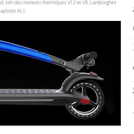
fet, loin des moteurs thermiques V12 et V8, Lamborghini
 baptisée AL1.