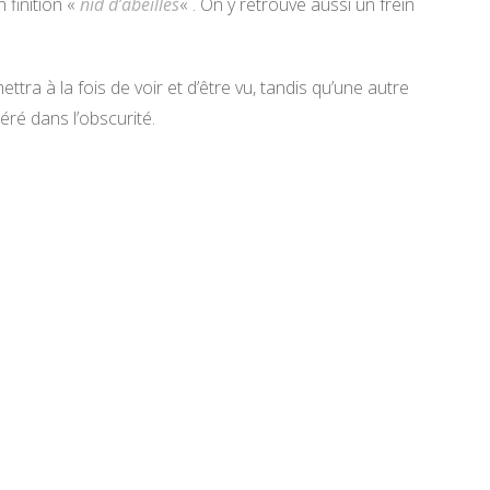
 finition «
nid d’abeilles
« . On y retrouve aussi un frein
tra à la fois de voir et d’être vu, tandis qu’une autre
éré dans l’obscurité.