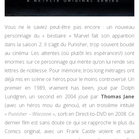
Vous ne le saviez peut-être pas encore : un nouveau
personnage du « bestiaire » Marvel fait son apparition
dans la saison 2. Il s’agit du Punisher, trop souvent boudé
au cinéma. Les attentes (où plutôt les espérances!) sont
énormes sur ce personnage qui mérite qu’on lui rende ses
lettres de noblesse. Pour mémoire, trois long métrages ont
déjà mis en scène ce héros pour le moins controversé. Un
premier en 1989, vraiment has been, joué par Dolph
Lundgren, un second en 2004 joué par
Thomas Jane
(avec un héros mou du genou), et un troisième intitulé
« Punisher – Warzone »
, sorti en Direct-to-DVD en 2008. Ce
dernier film est sans doute ce qui se rapproche le plus du
Comics original, avec un Frank Castle violent et sans