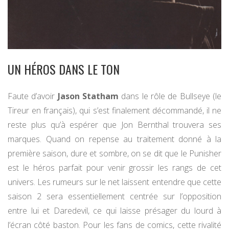
UN HÉROS DANS LE TON
Faute d’avoir
Jason Statham
dans le rôle de Bullseye (le
Tireur en français), qui s’est finalement décommandé, il ne
reste plus qu’à espérer que Jon Bernthal trouvera ses
marques. Quand on repense au traitement donné à la
première saison, dure et sombre, on se dit que le Punisher
est le héros parfait pour venir grossir les rangs de cet
univers. Les rumeurs sur le net laissent entendre que cette
saison 2 sera essentiellement centrée sur l’opposition
entre lui et Daredevil, ce qui laisse présager du lourd à
l’écran côté baston. Pour les fans de comics, cette rivalité