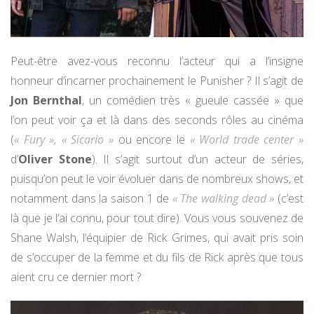
Peut-être avez-vous reconnu l’acteur qui a l’insigne
honneur d’incarner prochainement le Punisher ? Il s’agit de
Jon Bernthal
, un comédien très « gueule cassée » que
l’on peut voir ça et là dans des seconds rôles au cinéma
(
« Fury », « Sicario »
ou encore le
« World trade center »
d’
Oliver Stone
). Il s’agit surtout d’un acteur de séries,
puisqu’on peut le voir évoluer dans de nombreux shows, et
notamment dans la saison 1 de
« The walking dead »
(c’est
là que je l’ai connu, pour tout dire). Vous vous souvenez de
Shane Walsh, l’équipier de Rick Grimes, qui avait pris soin
de s’occuper de la femme et du fils de Rick après que tous
aient cru ce dernier mort ?