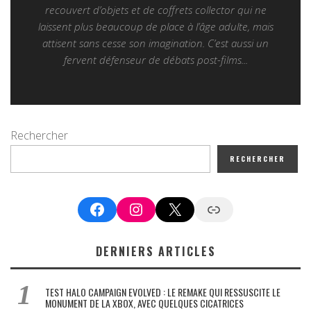
recouvert d’objets et de coffrets collector qui ne
laissent plus beaucoup de place à l’âge adulte, mais
attisent sans cesse son imagination. C’est aussi un
fervent défenseur de débats post-films...
Rechercher
RECHERCHER
Facebook
Instagram
X
Google News
DERNIERS ARTICLES
TEST HALO CAMPAIGN EVOLVED : LE REMAKE QUI RESSUSCITE LE
MONUMENT DE LA XBOX, AVEC QUELQUES CICATRICES