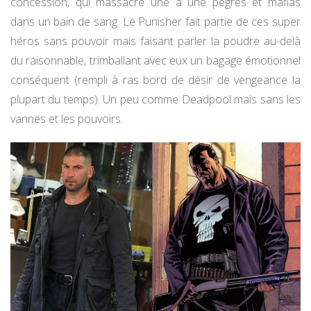
concession, qui massacre une à une pègres et mafias
dans un bain de sang. Le Punisher fait partie de ces super
héros sans pouvoir mais faisant parler la poudre au-delà
du raisonnable, trimballant avec eux un bagage émotionnel
conséquent (rempli à ras bord de désir de vengeance la
plupart du temps). Un peu comme Deadpool mais sans les
vannes et les pouvoirs.