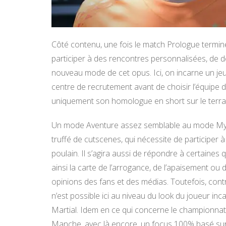
Côté contenu, une fois le match Prologue termi
participer à des rencontres personnalisées, de d
nouveau mode de cet opus. Ici, on incarne un je
centre de recrutement avant de choisir l’équipe d
uniquement son homologue en short sur le terrain
Un mode Aventure assez semblable au mode MyC
truffé de cutscenes, qui nécessite de participer
poulain. Il s’agira aussi de répondre à certaines 
ainsi la carte de l’arrogance, de l’apaisement ou d
opinions des fans et des médias. Toutefois, con
n’est possible ici au niveau du look du joueur inc
Martial. Idem en ce qui concerne le championnat 
Manche, avec là encore, un focus 100% basé sur