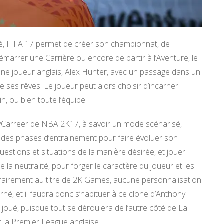
né, FIFA 17 permet de créer son championnat, de
émarrer une Carrière ou encore de partir à l’Aventure, le
une joueur anglais, Alex Hunter, avec un passage dans un
e ses rêves. Le joueur peut alors choisir d’incarner
, ou bien toute l’équipe.
arreer de NBA 2K17, à savoir un mode scénarisé,
 à des phases d’entrainement pour faire évoluer son
questions et situations de la manière désirée, et jouer
e la neutralité, pour forger le caractère du joueur et les
trairement au titre de 2K Games, aucune personnalisation
arné, et il faudra donc s’habituer à ce clone d’Anthony
joué, puisque tout se déroulera de l’autre côté de La
 la Premier League anglaise.