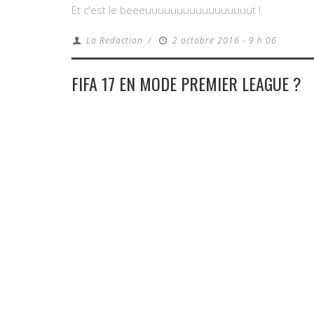
Et c'est le beeeuuuuuuuuuuuuuuuuut !
La Redaction
/
2 octobre 2016 - 9 h 06
FIFA 17 EN MODE PREMIER LEAGUE ?