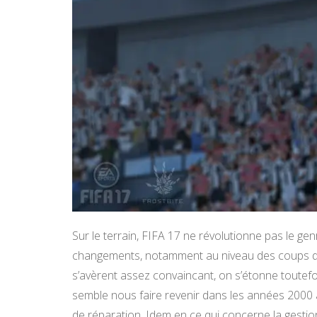
Sur le terrain, FIFA 17 ne révolutionne pas le ge
changements, notamment au niveau des coups de p
s’avèrent assez convaincant, on s’étonne toutef
semble nous faire revenir dans les années 2000 
de réparation. Idem en ce qui concerne la gestio