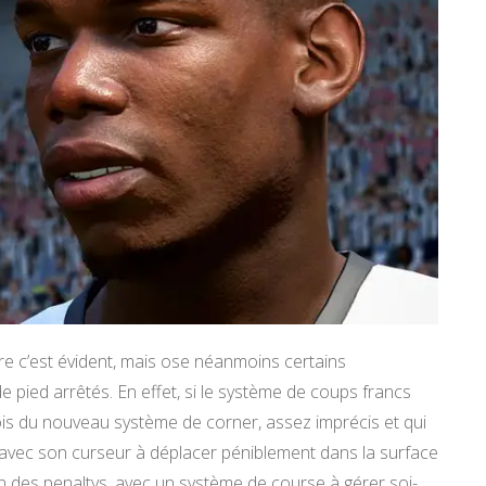
nre c’est évident, mais ose néanmoins certains
ied arrêtés. En effet, si le système de coups francs
ois du nouveau système de corner, assez imprécis et qui
avec son curseur à déplacer péniblement dans la surface
n des penaltys, avec un système de course à gérer soi-