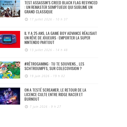
TEST ASSASSIN’S CREED BLACK FLAG RESYNCED
: UN REMASTER SOMPTUEUX QUI SUBLIME UN
GRAND CLASSIQUE
17 juillet 2026 - 10 h 37
IL Y A 25 ANS, LA GAME BOY ADVANCE RÉALISAIT
UN RÊVE DE JOUEURS : EMPORTER LA SUPER
NINTENDO PARTOUT
13 juillet 2026 - 14 h 48
#RÉTROGAMING : TU TE SOUVIENS… LES
SCHTROUMPFS, SUR COLECOVISION ?
19 juin 2026 - 19 h 02
ON A TESTÉ SCREAMER, LE RETOUR DE LA
LICENCE CULTE ENTRE RIDGE RACER ET
BURNOUT
7 juin 2026 - 9 h 27