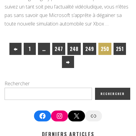
suivez un tant soit peu l’actualité vidéoludique, vous n’êtes
pas sans savoir que Microsoft s’apprête à dégainer sa
toute nouvelle simulation automobile sur Xbox …
1
…
247
248
249
250
251
Rechercher
RECHERCHER
Facebook
Instagram
X
Google News
DERNIERS ARTICLES