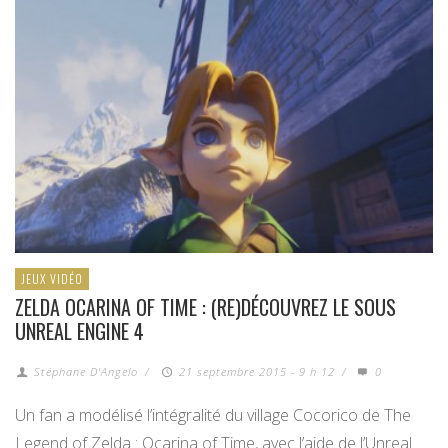
JEUX VIDÉO
ZELDA OCARINA OF TIME : (RE)DÉCOUVREZ LE SOUS
UNREAL ENGINE 4
Stéphane D'Angelo
/
21 septembre 2015 - 9 h 12
/
0
Un fan a modélisé l’intégralité du village Cocorico de The
Legend of Zelda : Ocarina of Time, avec l’aide de l’Unreal