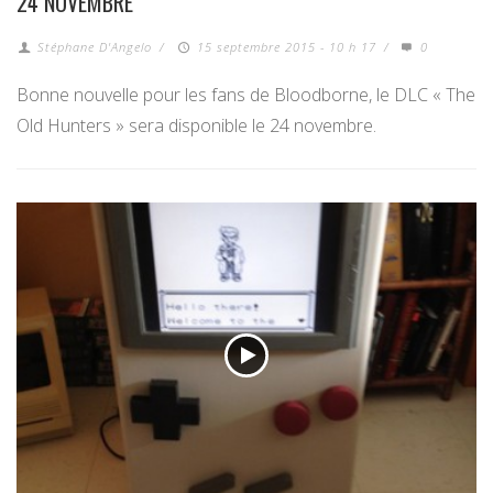
24 NOVEMBRE
Stéphane D'Angelo
/
15 septembre 2015 - 10 h 17
/
0
Bonne nouvelle pour les fans de Bloodborne, le DLC « The
Old Hunters » sera disponible le 24 novembre.