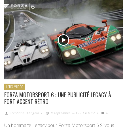
JEUX VIDÉO
FORZA MOTORSPORT 6 : UNE PUBLICITÉ LEGACY À
FORT ACCENT RÉTRO
Stéphane D'Angelo
/
8 septembre 2015 - 14 h 17
/
0
Un hommage Legacy pour Forza Motorsport 6 Si vous