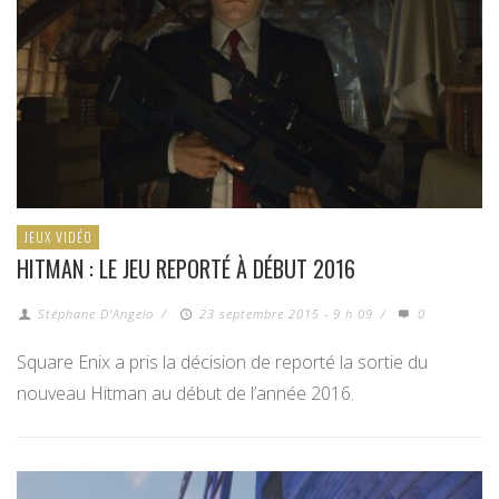
JEUX VIDÉO
HITMAN : LE JEU REPORTÉ À DÉBUT 2016
Stéphane D'Angelo
/
23 septembre 2015 - 9 h 09
/
0
Square Enix a pris la décision de reporté la sortie du
nouveau Hitman au début de l’année 2016.