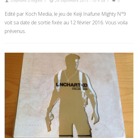
Stéphane D'Angelo
/
28 septembre 2015 - 10 h 08
/
0
Edité par Koch Media, le jeu de Keiji Inafune Mighty N°9
voit sa date de sortie fixée au 12 février 2016. Vous voila
prévenus.