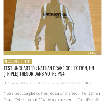
94
%
JEUX VIDÉO
/
TESTS
TEST UNCHARTED : NATHAN DRAKE COLLECTION, UN
(TRIPLE) TRÉSOR DANS VOTRE PS4
Stéphane D'Angelo
/
30 septembre 2015 - 22 h 27
/
0
Notre test complet du très réussi Uncharted : The Nathan
Drake Collection sur PS4. Un triple trésor en Full HD et 60