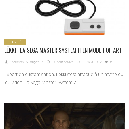
JEUX VIDÉO
LËKKI : LA SEGA MASTER SYSTEM II EN MODE POP ART
Stéphane D'Angelo
/
24 septembre 2015 - 18 h 31
/
0
Expert en customisation, Lëkki s’est attaqué à un mythe du
jeu vidéo : la Sega Master System 2.