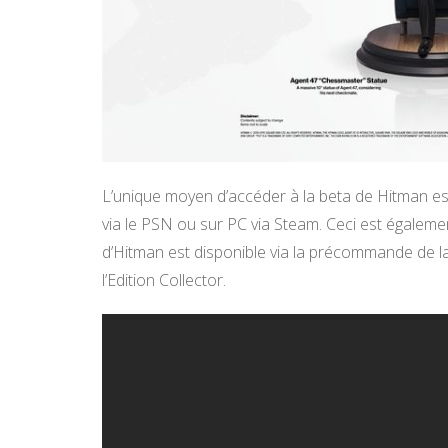
L’unique moyen d’accéder à la beta de Hitman est
via le PSN ou sur PC via Steam. Ceci est également
d’Hitman est disponible via la précommande de l
l’Edition Collector.