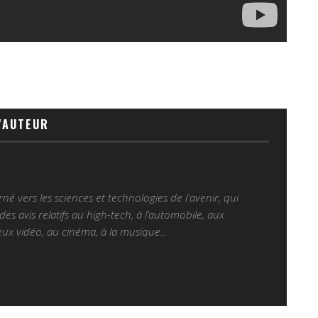
'AUTEUR
é vers les sciences et technologies de l'avenir, qui
es avis relatifs au high-tech, à l’automobile, aux
ux vidéo, au cinéma, à la musique...