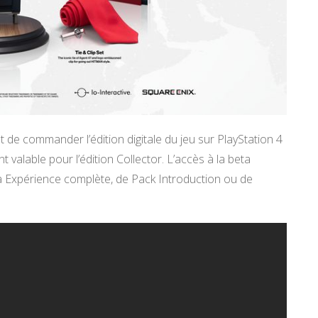
 de commander l’édition digitale du jeu sur PlayStation 4
 valable pour l’édition Collector. L’accès à la beta
a Expérience complète, de Pack Introduction ou de