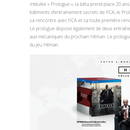
Intitulée « Prologue », la bêta prend place 20 ans
bâtiments d’entrainement secrets de l’ICA, le Pro
sa rencontre avec l’ICA et sa toute première renc
Le prologue dispose également de deux entraînemen
aux mécaniques du prochain Hitman. Le prologue
du jeu Hitman.