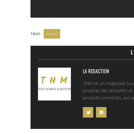
TAGS :
Hitman
L
LA REDACTION
THM est un magazine tourn
propose des actualités et d
produits connectés, aux je