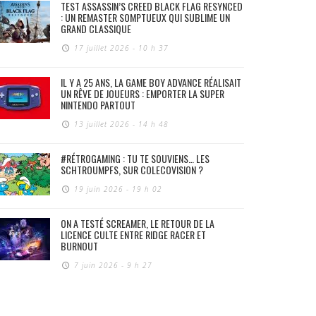
TEST ASSASSIN’S CREED BLACK FLAG RESYNCED
: UN REMASTER SOMPTUEUX QUI SUBLIME UN
GRAND CLASSIQUE
17 juillet 2026 - 10 h 37
IL Y A 25 ANS, LA GAME BOY ADVANCE RÉALISAIT
UN RÊVE DE JOUEURS : EMPORTER LA SUPER
NINTENDO PARTOUT
13 juillet 2026 - 14 h 48
#RÉTROGAMING : TU TE SOUVIENS… LES
SCHTROUMPFS, SUR COLECOVISION ?
19 juin 2026 - 19 h 02
ON A TESTÉ SCREAMER, LE RETOUR DE LA
LICENCE CULTE ENTRE RIDGE RACER ET
BURNOUT
7 juin 2026 - 9 h 27