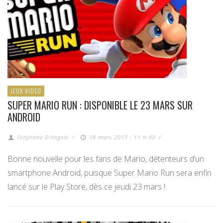
JEUX VIDÉO
SUPER MARIO RUN : DISPONIBLE LE 23 MARS SUR
ANDROID
Stéphane D'Angelo
/
18 mars 2017 - 11 h 43
/
Bonne nouvelle pour les fans de Mario, détenteurs d’un
smartphone Android, puisque Super Mario Run sera enfin
lancé sur le Play Store, dès ce jeudi 23 mars !