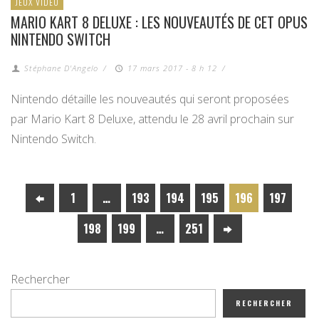
JEUX VIDÉO
MARIO KART 8 DELUXE : LES NOUVEAUTÉS DE CET OPUS
NINTENDO SWITCH
Stéphane D'Angelo
/
17 mars 2017 - 8 h 12
/
Nintendo détaille les nouveautés qui seront proposées
par Mario Kart 8 Deluxe, attendu le 28 avril prochain sur
Nintendo Switch.
1
…
193
194
195
196
197
198
199
…
251
Rechercher
RECHERCHER