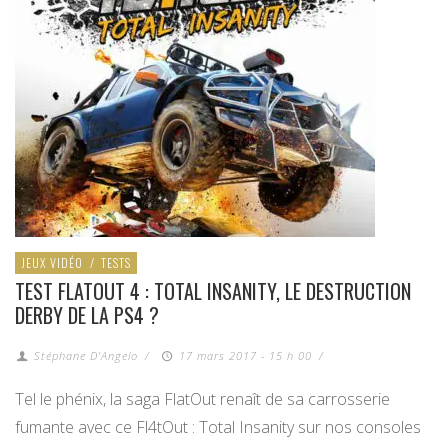
JEUX VIDÉO
/
TESTS
TEST FLATOUT 4 : TOTAL INSANITY, LE DESTRUCTION
DERBY DE LA PS4 ?
Stéphane D'Angelo
/
17 mars 2017 - 15 h 00
/
Tel le phénix, la saga FlatOut renaît de sa carrosserie
fumante avec ce Fl4tOut : Total Insanity sur nos consoles