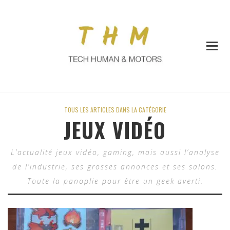
TOUS LES ARTICLES DANS LA CATÉGORIE
JEUX VIDÉO
L’actualité jeux vidéo, gaming, mais aussi l’analyse
de l’industrie, ses grosses annonces et ses salons.
Toute la panoplie pour être un geek averti.