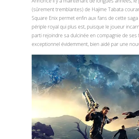
Annoncé il y a maintenant de longues années, le
(sûrement tremblantes) de Hajime Tabata courant
Square Enix permet enfin aux fans de cette saga 
périple royal qui plus est, puisque le joueur incar
parti rejoindre sa dulcinée en compagnie de ses 
exceptionnel évidemment, bien aidé par une nou