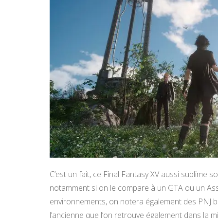
C’est un fait, ce Final Fantasy XV aussi sublime so
notamment si on le compare à un GTA ou un Assas
environnements, on notera également des PNJ bie
l’ancienne que l’on retrouve également dans la m