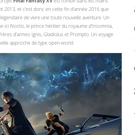
 projet
Final Fantasy XV
est tombé dans les mains
 2013, et c’est donc en cette fin d’année 2016 que
légendaire de vivre une toute nouvelle aventure. Un
ne ici Noctis, le prince héritier du royaume d’Insomnia,
frères d’armes Ignis, Gladiolus et Prompto. Un voyage
velle approche de type open-world.