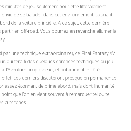
es minutes de jeu seulement pour être littéralement
 envie de se balader dans cet environnement luxuriant,
ord de la voiture princière. A ce sujet, cette dernière
s partir en off-road. Vous pourrez en revanche allumer la
sy.
ussi par une technique extraordinaire), ce Final Fantasy XV
, qui fera fi des quelques carences techniques du jeu
 sur l’Aventure proposée ici, et notamment le côté
En effet, ces derniers discuteront presque en permanence
atuor assez étonnant de prime abord, mais dont l’humanité
 point que l’on en vient souvent à remarquer tel ou tel
es cutscenes.