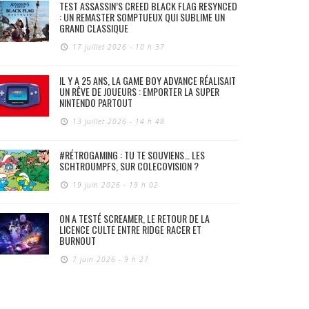
TEST ASSASSIN’S CREED BLACK FLAG RESYNCED
: UN REMASTER SOMPTUEUX QUI SUBLIME UN
GRAND CLASSIQUE
17 juillet 2026 - 10 h 37
IL Y A 25 ANS, LA GAME BOY ADVANCE RÉALISAIT
UN RÊVE DE JOUEURS : EMPORTER LA SUPER
NINTENDO PARTOUT
13 juillet 2026 - 14 h 48
#RÉTROGAMING : TU TE SOUVIENS… LES
SCHTROUMPFS, SUR COLECOVISION ?
19 juin 2026 - 19 h 02
ON A TESTÉ SCREAMER, LE RETOUR DE LA
LICENCE CULTE ENTRE RIDGE RACER ET
BURNOUT
7 juin 2026 - 9 h 27