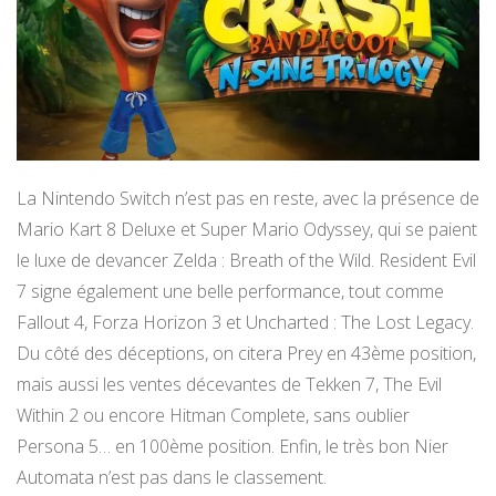
La Nintendo Switch n’est pas en reste, avec la présence de
Mario Kart 8 Deluxe et Super Mario Odyssey, qui se paient
le luxe de devancer Zelda : Breath of the Wild. Resident Evil
7 signe également une belle performance, tout comme
Fallout 4, Forza Horizon 3 et Uncharted : The Lost Legacy.
Du côté des déceptions, on citera Prey en 43ème position,
mais aussi les ventes décevantes de Tekken 7, The Evil
Within 2 ou encore Hitman Complete, sans oublier
Persona 5… en 100ème position. Enfin, le très bon Nier
Automata n’est pas dans le classement.