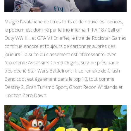
Malgré l’avalanche de titres forts et de nouvelles licences,
le podium est dominé par le trio infernal FIFA 18 / Call of
Duty WW II… et GTA V ! En effet, le titre de Rockstar Games
continue encore et toujours de cartonner auprès des
joueurs. La suite du classement est intéressante, avec
l’excellente Assassin’s Creed Origins, suivi de près par le
très décrié Star Wars Battlefront II. Le remake de Crash
Bandicoot est également dans le top 10, tout comme
Destiny 2, Gran Turismo Sport, Ghost Recon Wildlands et
Horizon Zero Dawn.