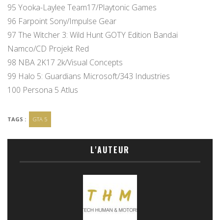
95 Yooka-Laylee Team17/Playtonic Games
96 Farpoint Sony/Impulse Gear
97 The Witcher 3: Wild Hunt GOTY Edition Bandai
Namco/CD Projekt Red
98 NBA 2K17 2k/Visual Concepts
99 Halo 5: Guardians Microsoft/343 Industries
100 Persona 5 Atlus
TAGS :
GTA 5
L'AUTEUR