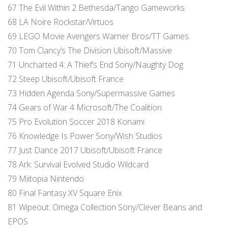
67 The Evil Within 2 Bethesda/Tango Gameworks
68 LA Noire Rockstar/Virtuos
69 LEGO Movie Avengers Warner Bros/TT Games
70 Tom Clancy’s The Division Ubisoft/Massive
71 Uncharted 4: A Thief’s End Sony/Naughty Dog
72 Steep Ubisoft/Ubisoft France
73 Hidden Agenda Sony/Supermassive Games
74 Gears of War 4 Microsoft/The Coalition
75 Pro Evolution Soccer 2018 Konami
76 Knowledge Is Power Sony/Wish Studios
77 Just Dance 2017 Ubisoft/Ubisoft France
78 Ark: Survival Evolved Studio Wildcard
79 Miitopia Nintendo
80 Final Fantasy XV Square Enix
81 Wipeout: Omega Collection Sony/Clever Beans and
EPOS