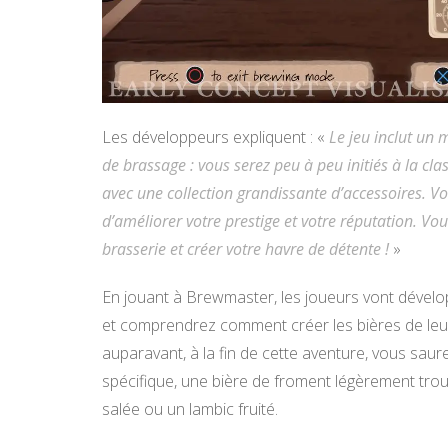
Les développeurs expliquent : «
Le jeu inclut un
de brassage : vous serez peu à peu initiés à la clas
avec une collection grandissante d’accessoires. V
d’améliorer votre prestige et votre réputation. V
brasserie et créer votre havre de détente !
»
En jouant à Brewmaster, les joueurs vont dévelo
et comprendrez comment créer les bières de leur
auparavant, à la fin de cette aventure, vous sau
spécifique, une bière de froment légèrement troub
salée ou un lambic fruité.