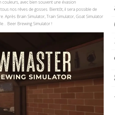
en couleurs, avec bien souvent une évasion
 tous nos rêves de gosses. Bientôt, il sera possible de
ère. Après Brain Simulator, Train Simulator, Goat Simulator
oile… Beer Brewing Simulator !