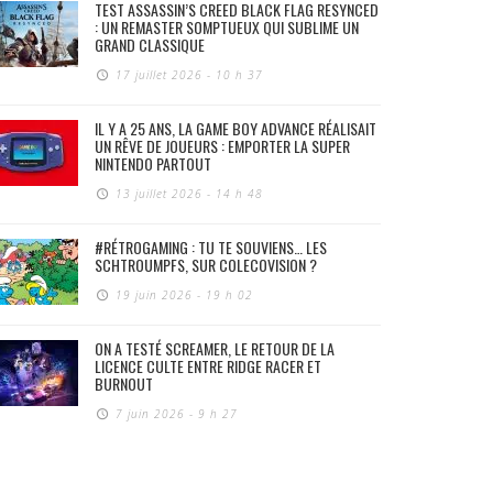
TEST ASSASSIN’S CREED BLACK FLAG RESYNCED
: UN REMASTER SOMPTUEUX QUI SUBLIME UN
GRAND CLASSIQUE
17 juillet 2026 - 10 h 37
IL Y A 25 ANS, LA GAME BOY ADVANCE RÉALISAIT
UN RÊVE DE JOUEURS : EMPORTER LA SUPER
NINTENDO PARTOUT
13 juillet 2026 - 14 h 48
#RÉTROGAMING : TU TE SOUVIENS… LES
SCHTROUMPFS, SUR COLECOVISION ?
19 juin 2026 - 19 h 02
ON A TESTÉ SCREAMER, LE RETOUR DE LA
LICENCE CULTE ENTRE RIDGE RACER ET
BURNOUT
7 juin 2026 - 9 h 27