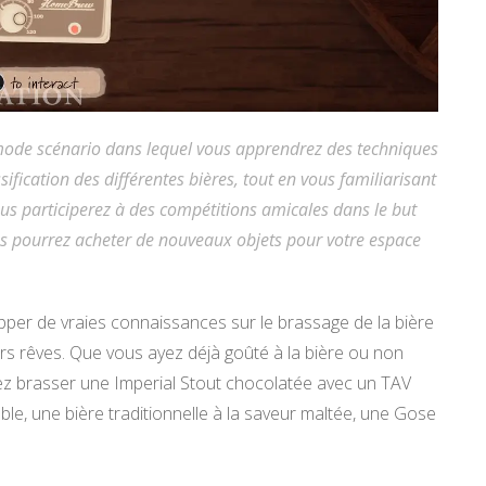
 mode scénario dans lequel vous apprendrez des techniques
sification des différentes bières, tout en vous familiarisant
ous participerez à des compétitions amicales dans le but
ous pourrez acheter de nouveaux objets pour votre espace
pper de vraies connaissances sur le brassage de la bière
s rêves. Que vous ayez déjà goûté à la bière ou non
rez brasser une Imperial Stout chocolatée avec un TAV
le, une bière traditionnelle à la saveur maltée, une Gose