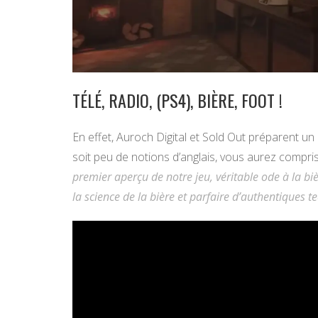
TÉLÉ, RADIO, (PS4), BIÈRE, FOOT !
En effet, Auroch Digital et Sold Out préparent un
soit peu de notions d’anglais, vous aurez compris 
premier aperçu de notre jeu, véritable ode à la b
la science de la bière et parfaire d’authentiques 