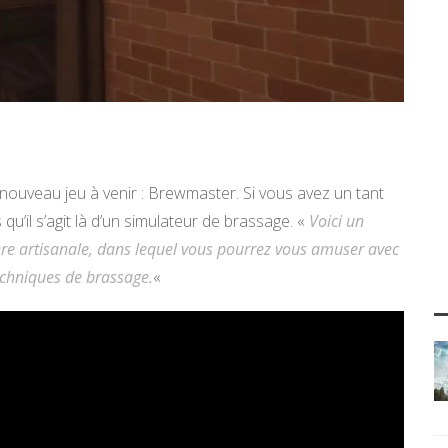
 nouveau jeu à venir : Brewmaster. Si vous avez un tant
qu’il s’agit là d’un simulateur de brassage. «
Voici un
ière artisanale, dans lequel vous pourrez vous amuser avec
techniques de brassage.
«