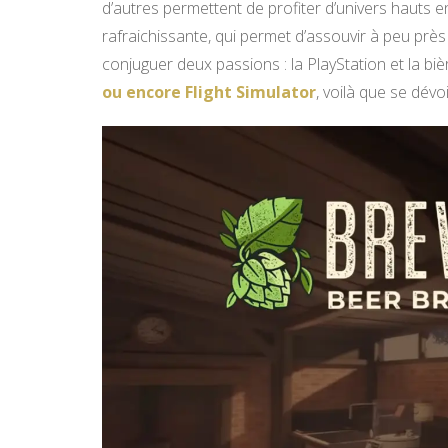
d’autres permettent de profiter d’univers hauts 
rafraichissante, qui permet d’assouvir à peu près
conjuguer deux passions : la PlayStation et la bi
ou encore Flight Simulator
, voilà que se dév