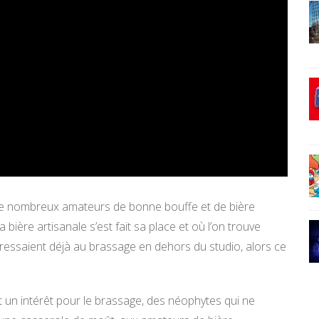
 de nombreux amateurs de bonne bouffe et de bière
la bière artisanale s’est fait sa place et où l’on trouve
éressaient déjà au brassage en dehors du studio, alors ce
un intérêt pour le brassage, des néophytes qui ne