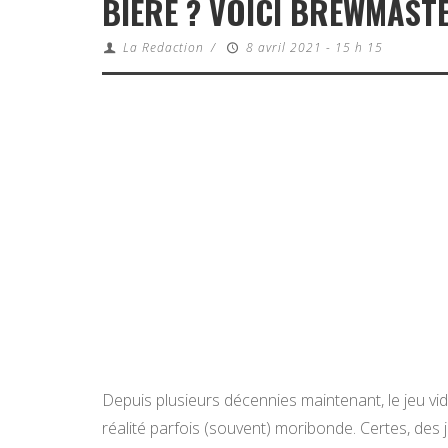
BIÈRE ? VOICI BREWMASTE
La Redaction
/
8 avril 2021 - 15 h 15
Depuis plusieurs décennies maintenant, le jeu vi
réalité parfois (souvent) moribonde. Certes, des j