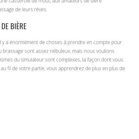
une casserole de moût, aux amateurs de bière
assage de leurs rêves.
 DE BIÈRE
et il y a énormément de choses à prendre en compte pour
du brassage sont assez nébuleux, mais nous voulions
anismes du simulateur sont complexes, la façon dont vous
 au fil de votre partie, vous apprendrez de plus en plus de